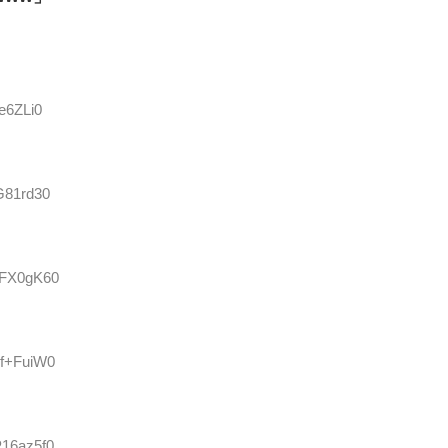
be6ZLi0
6G81rd30
yZFX0gK60
8f+FuiW0
P16az5f0