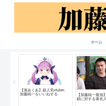
ホーム
ム実況
【湊あくあ】超人気vtuber、
ーフ行為
加藤純一をいいねする
【加藤純一最強
表明する
鎖に対する著名