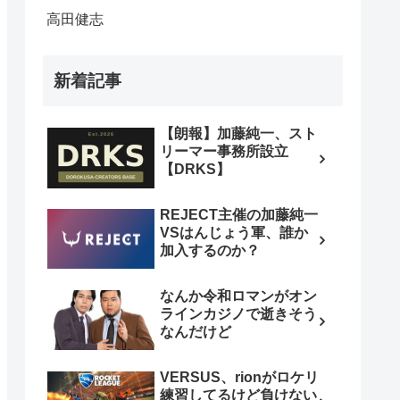
高田健志
新着記事
【朗報】加藤純一、スト
リーマー事務所設立
【DRKS】
REJECT主催の加藤純一
VSはんじょう軍、誰か
加入するのか？
なんか令和ロマンがオン
ラインカジノで逝きそう
なんだけど
VERSUS、rionがロケリ
練習してるけど負けない