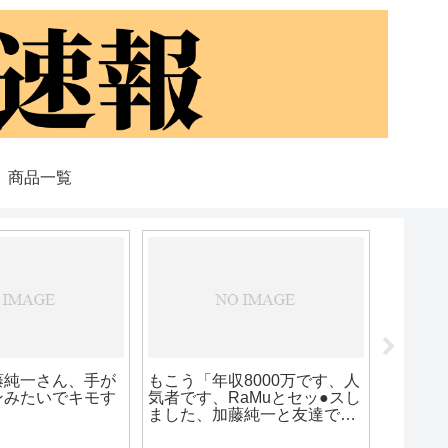
商品一覧
なんJ
「ほー
軍団の
す。」
藤純一さん、手が
もこう「年収8000万です、人
ンみたいでキモす
気者です、RaMuとセッ●スし
ました、加藤純一と友達で
す」