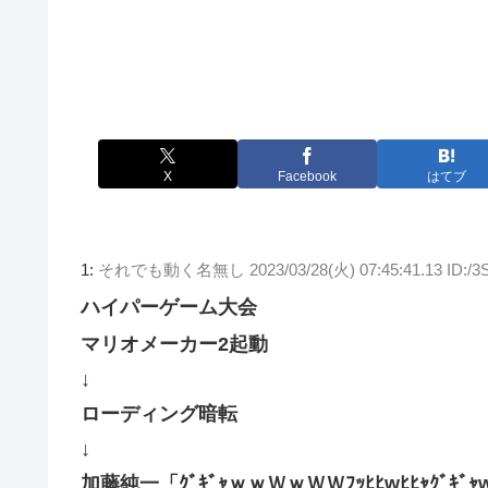
X
Facebook
はてブ
1:
それでも動く名無し
2023/03/28(火) 07:45:41.13 ID:
ハイパーゲーム大会
マリオメーカー2起動
↓
ローディング暗転
↓
加藤純一「ｸﾞｷﾞｬｗｗＷｗＷＷﾌｯﾋﾋwﾋﾋｬｸﾞｷﾞｬ