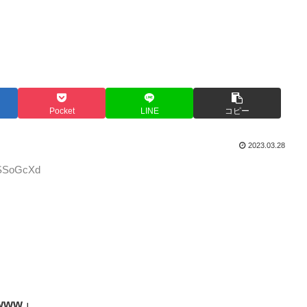
Pocket
LINE
コピー
2023.03.28
/3SSoGcXd
www」