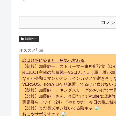
コメン
加藤純一
オススメ記事
恋は疑惑に染まり、狂気へ変わる
【朗報】加藤純一、ストリーマー事務所設立【DR
REJECT主催の加藤純一VSはんじょう軍、誰か
なんか令和ロマンがオンラインカジノで逝きそう
VERSUS、rionがロケリ練習してるけど負けな
【朗報】加藤純一、キングスリーグのおかげで世
【悲報】加藤純一さん、今日だけでVtuberに3
実家暮らしワイ（24）「やだやだ！今日の晩ご飯やだ
【悲報】まだ長ズボン履いてる陰キャ
おにやサボりすぎ？