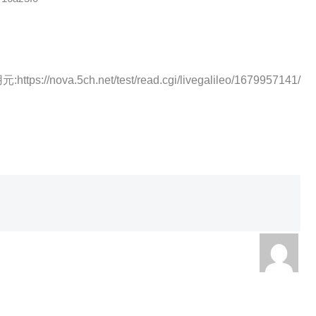
:https://nova.5ch.net/test/read.cgi/livegalileo/1679957141/