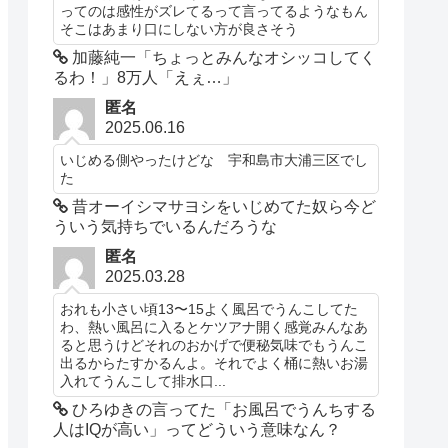
ってのは感性がズレてるって言ってるようなもん
そこはあまり口にしない方が良さそう
加藤純一「ちょっとみんなオシッコしてく
るわ！」8万人「えぇ…」
匿名
2025.06.16
いじめる側やったけどな 宇和島市大浦三区でし
た
昔オーイシマサヨシをいじめてた奴ら今ど
ういう気持ちでいるんだろうな
匿名
2025.03.28
おれも小さい頃13〜15よく風呂でうんこしてた
わ、熱い風呂に入るとケツアナ開く感覚みんなあ
ると思うけどそれのおかげで便秘気味でもうんこ
出るからたすかるんよ。それでよく桶に熱いお湯
入れてうんこして排水口...
ひろゆきの言ってた「お風呂でうんちする
人はIQが高い」ってどういう意味なん？