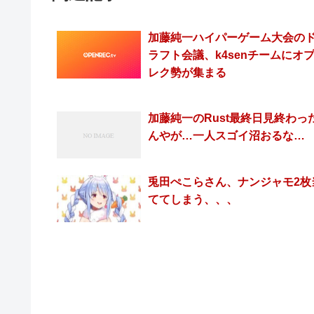
加藤純一ハイパーゲーム大会の
ラフト会議、k4senチームにオ
レク勢が集まる
加藤純一のRust最終日見終わっ
んやが…一人スゴイ沼おるな…
兎田ぺこらさん、ナンジャモ2枚
ててしまう、、、