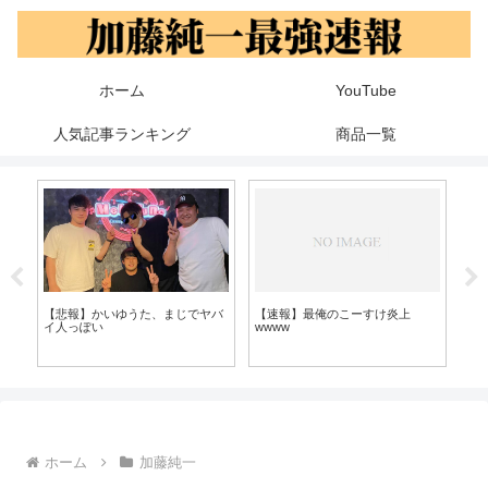
ホーム
YouTube
人気記事ランキング
商品一覧
【＊】加藤純一の友人の布団ちゃ
速報 加藤純一、4月から地上波
加
ん、ア●ルを晒してしまい終わる
25時に冠番組開始へ
か
「
ホーム
加藤純一