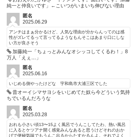
純一と仲良いです」←こいつがいまいち伸びない理由
匿名
2025.06.29
アンチはまぁ分かるけど、人気な理由が分からんってのは感
性がズレてるって言ってるようなもんそこはあまり口にしな
い方が良さそう
加藤純一「ちょっとみんなオシッコしてくるわ！」8
万人「えぇ…」
匿名
2025.06.16
いじめる側やったけどな 宇和島市大浦三区でした
昔オーイシマサヨシをいじめてた奴ら今どういう気持
ちでいるんだろうな
匿名
2025.03.28
おれも小さい頃13〜15よく風呂でうんこしてたわ、熱い風呂
に入るとケツアナ開く感覚みんなあると思うけどそれのおか
げで便秘気味でもうんこ出るからたすかるんよ。それでよく