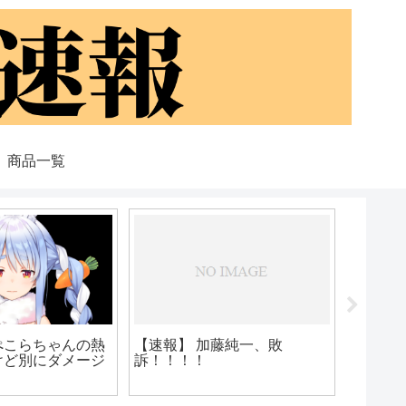
商品一覧
【朗報】
参入【
ぺこらちゃんの熱
【速報】 加藤純一、敗
けど別にダメージ
訴！！！！