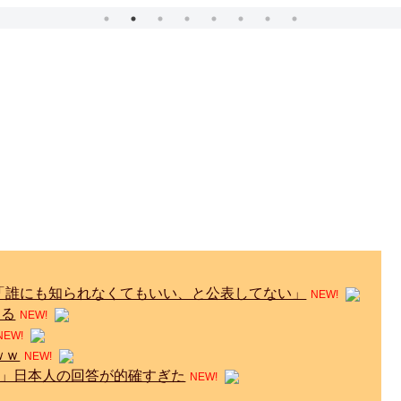
「誰にも知られなくてもいい、と公表してない」
NEW!
える
NEW!
NEW!
ｗｗ
NEW!
?」日本人の回答が的確すぎた
NEW!