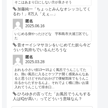
そこはあまり口にしない方が良さそう
加藤純一「ちょっとみんなオシッコしてく
るわ！」8万人「えぇ…」
匿名
2025.06.16
いじめる側やったけどな 宇和島市大浦三区でし
た
昔オーイシマサヨシをいじめてた奴ら今ど
ういう気持ちでいるんだろうな
匿名
2025.03.28
おれも小さい頃13〜15よく風呂でうんこしてた
わ、熱い風呂に入るとケツアナ開く感覚みんなあ
ると思うけどそれのおかげで便秘気味でもうんこ
出るからたすかるんよ。それでよく桶に熱いお湯
入れてうんこして排水口...
ひろゆきの言ってた「お風呂でうんちする
人はIQが高い」ってどういう意味なん？