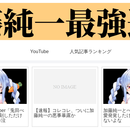
YouTube
人気記事ランキング
ber「兎田ぺ
【速報】コレコレ、ついに加
加藤純一と
刻しただけ
藤純一の悪事暴露か
愛発覚した
号泣
ないよな