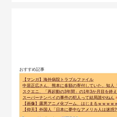
おすすめ記事
【マンガ】海外病院トラブルファイル
中居正広さん、熊本に多額の寄付していた。知人
スクエニ、「再起動の3年間」の1年3か月目を終
スーパーナンペイの事件の犯人って結局誰やねん
【画像】露悪アニメ化ブーム、はじまるｗｗｗｗ
【仰天】外国人「日本に夢中なアメリカ人は迷惑