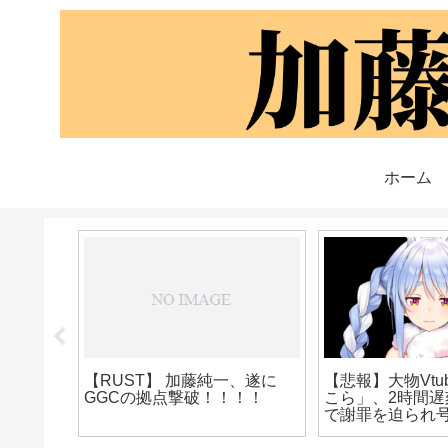
ホーム
一枚剥が
【RUST】 加藤純一、遂に
【悲報】大物Vtu
そうなこ
GGCの拠点撃破！！！！
こら」、2時間遅
で謝罪を迫られ