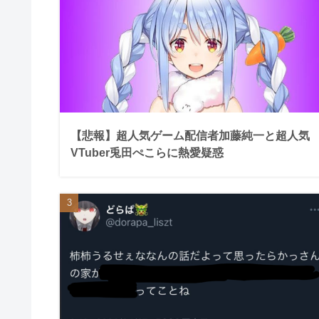
【悲報】超人気ゲーム配信者加藤純一と超人気
VTuber兎田ぺこらに熱愛疑惑