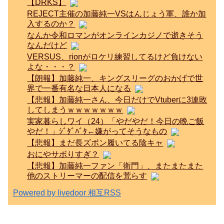
【DRKS】
REJECT主催の加藤純一VSはんじょう軍、誰か加
入するのか？
なんか令和ロマンがオンラインカジノで逝きそう
なんだけど
VERSUS、rionがロケリ練習してるけど負けない
よな・・・？
【朗報】加藤純一、キングスリーグのおかげで世
界で一番有名な日本人になる
【悲報】加藤純一さん、今日だけでVtuberに3連敗
してしまうｗｗｗｗｗｗｗ
実家暮らしワイ（24）「やだやだ！今日の晩ご飯
やだ！」ｼﾞﾀﾞﾊﾞﾀ←嫌がってそうなもの
【悲報】まだ長ズボン履いてる陰キャ
おにやサボりすぎ？
【悲報】加藤純一ファン「衛門」、またまたまた
他のストリーマーの配信を荒らす
Powered by livedoor 相互RSS