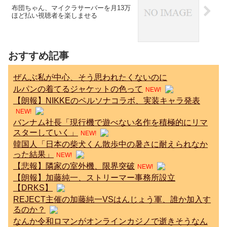
布団ちゃん、マイクラサーバーを月13万
ほど払い視聴者を楽しませる
おすすめ記事
ぜんぶ私が中心、そう思われたくないのに
ルパンの着てるジャケットの色って
NEW!
【朗報】NIKKEのペルソナコラボ、実装キャラ発表
NEW!
バンナム社長「現行機で遊べない名作を積極的にリマ
スターしていく」
NEW!
韓国人「日本の柴犬くん散歩中の暑さに耐えられなか
った結果」
NEW!
【悲報】隣家の室外機、限界突破
NEW!
【朗報】加藤純一、ストリーマー事務所設立
【DRKS】
REJECT主催の加藤純一VSはんじょう軍、誰か加入す
るのか？
なんか令和ロマンがオンラインカジノで逝きそうなん