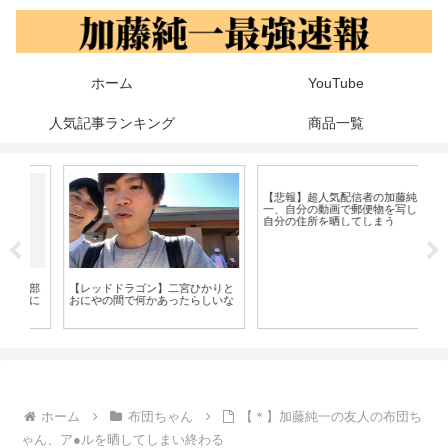
ホーム
YouTube
人気記事ランキング
商品一覧
高
は
部
【レッドドラゴン】二宮ひかりと
【悲報】超人気配信者の加藤純
に
おにやの間で何かあったらしいな
一、自分の動画で郵便物を写して
自分の住所を晒してしまう
ホーム
布団ちゃん
【＊】加藤純一の友人の布団ち
ゃん、ア●ルを晒してしまい終わる