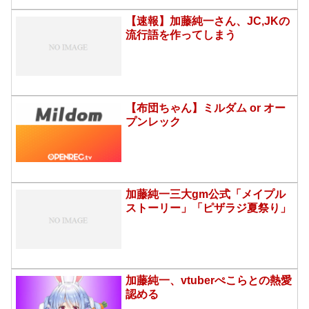
【速報】加藤純一さん、JC,JKの
流行語を作ってしまう
【布団ちゃん】ミルダム or オー
プンレック
加藤純一三大gm公式「メイプル
ストーリー」「ピザラジ夏祭り」
加藤純一、vtuberぺこらとの熱愛
認める