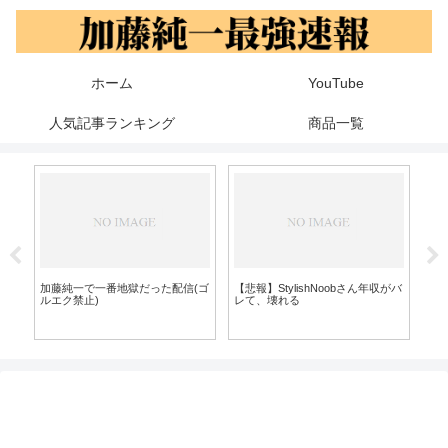
ホーム
YouTube
人気記事ランキング
商品一覧
収がバ
【悲報】加藤純一さん、わずか2
【速報】加藤純一、80時間にもお
ワ
年で激烈にデブってしまう【健康
よぶカトマスで見事マスター昇格
り
第一】
を果たす！！！！【同接23万越
草
え】