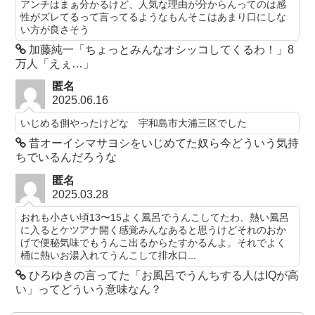
アンチはまぁ分かるけど、人気な理由が分からんってのは感
性がズレてるって言ってるようなもんそこはあまり口にしな
い方が良さそう
加藤純一「ちょっとみんなオシッコしてくるわ！」8
万人「えぇ…」
匿名
2025.06.16
いじめる側やったけどな 宇和島市大浦三区でした
昔オーイシマサヨシをいじめてた奴ら今どういう気持
ちでいるんだろうな
匿名
2025.03.28
おれも小さい頃13〜15よく風呂でうんこしてたわ、熱い風呂
に入るとケツアナ開く感覚みんなあると思うけどそれのおか
げで便秘気味でもうんこ出るからたすかるんよ。それでよく
桶に熱いお湯入れてうんこして排水口...
ひろゆきの言ってた「お風呂でうんちする人はIQが高
い」ってどういう意味なん？