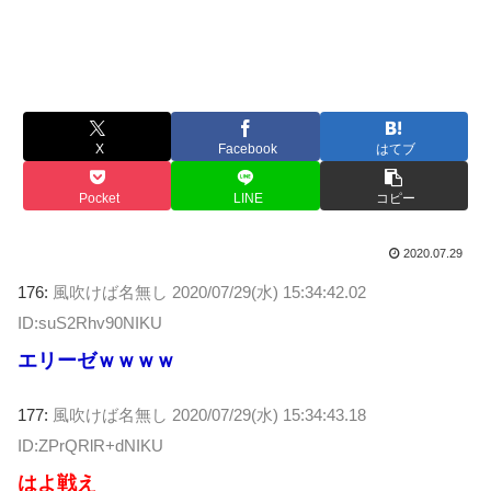
X
Facebook
はてブ
Pocket
LINE
コピー
2020.07.29
176:
風吹けば名無し
2020/07/29(水) 15:34:42.02
ID:suS2Rhv90NIKU
エリーゼｗｗｗｗ
177:
風吹けば名無し
2020/07/29(水) 15:34:43.18
ID:ZPrQRlR+dNIKU
はよ戦え