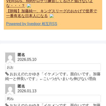
VERSUS、rionがロケリ練習してるけど負けないよ
な・・・？
【朗報】加藤純一、キングスリーグのおかげで世界で
一番有名な日本人になる
Powered by livedoor 相互RSS
匿名
2026.05.10
おお
おおえのたかゆき「イケメンです。面白いです。加藤
純一と仲良いです」←こいつがいまいち伸びない理由
匿名
2026.01.13
死ね
おおえのたかゆき「イケメンです。面白いです。加藤