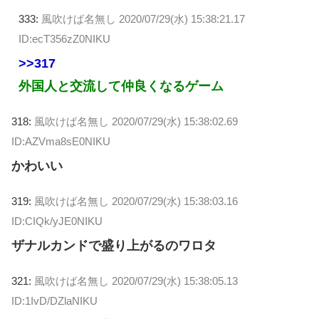
333:
風吹けば名無し
2020/07/29(水) 15:38:21.17
ID:ecT356zZ0NIKU
>>317
外国人と交流して仲良くなるゲーム
318:
風吹けば名無し
2020/07/29(水) 15:38:02.69
ID:AZVma8sE0NIKU
かわいい
319:
風吹けば名無し
2020/07/29(水) 15:38:03.16
ID:CIQk/yJE0NIKU
ザナルカンドで盛り上がるのワロタ
321:
風吹けば名無し
2020/07/29(水) 15:38:05.13
ID:1IvD/DZlaNIKU