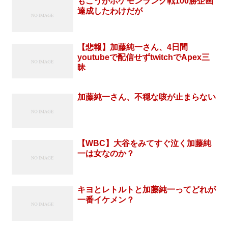
もこうがポケモンランク戦100勝企画
達成したわけだが
【悲報】加藤純一さん、4日間
youtubeで配信せずtwitchでApex三
昧
加藤純一さん、不穏な咳が止まらない
【WBC】大谷をみてすぐ泣く加藤純
一は女なのか？
キヨとレトルトと加藤純一ってどれが
一番イケメン？