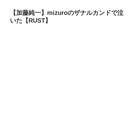
【加藤純一】mizuroのザナルカンドで泣
いた【RUST】