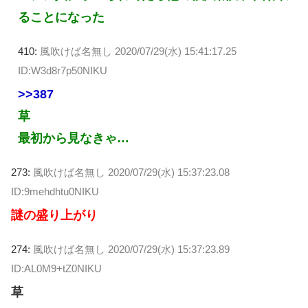
ることになった
410:
風吹けば名無し
2020/07/29(水) 15:41:17.25
ID:W3d8r7p50NIKU
>>387
草
最初から見なきゃ…
273:
風吹けば名無し
2020/07/29(水) 15:37:23.08
ID:9mehdhtu0NIKU
謎の盛り上がり
274:
風吹けば名無し
2020/07/29(水) 15:37:23.89
ID:AL0M9+tZ0NIKU
草