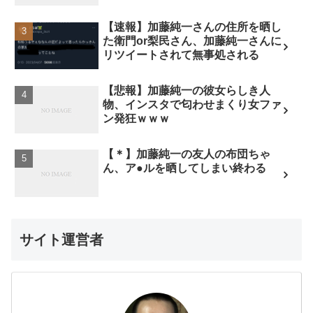
【速報】加藤純一さんの住所を晒し
た衛門or梨民さん、加藤純一さんに
リツイートされて無事処される
【悲報】加藤純一の彼女らしき人
物、インスタで匂わせまくり女ファ
ン発狂ｗｗｗ
【＊】加藤純一の友人の布団ちゃ
ん、ア●ルを晒してしまい終わる
サイト運営者