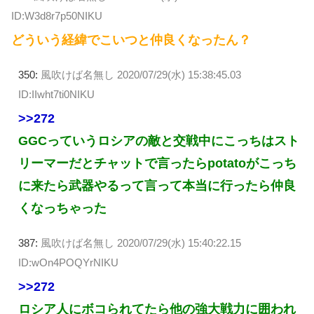
ID:W3d8r7p50NIKU
どういう経緯でこいつと仲良くなったん？
350:
風吹けば名無し
2020/07/29(水) 15:38:45.03
ID:IIwht7ti0NIKU
>>272
GGCっていうロシアの敵と交戦中にこっちはスト
リーマーだとチャットで言ったらpotatoがこっち
に来たら武器やるって言って本当に行ったら仲良
くなっちゃった
387:
風吹けば名無し
2020/07/29(水) 15:40:22.15
ID:wOn4POQYrNIKU
>>272
ロシア人にボコられてたら他の強大戦力に囲われ