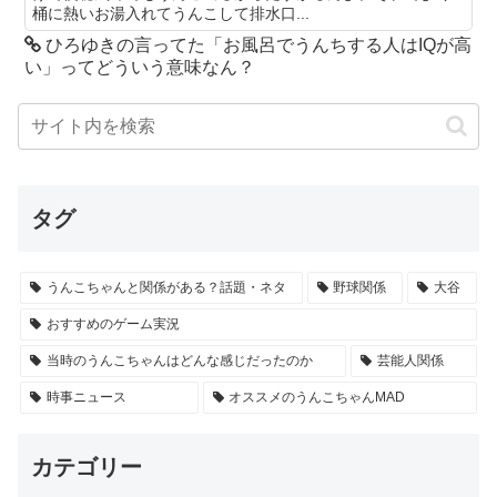
桶に熱いお湯入れてうんこして排水口...
ひろゆきの言ってた「お風呂でうんちする人はIQが高
い」ってどういう意味なん？
タグ
うんこちゃんと関係がある？話題・ネタ
野球関係
大谷
おすすめのゲーム実況
当時のうんこちゃんはどんな感じだったのか
芸能人関係
時事ニュース
オススメのうんこちゃんMAD
カテゴリー