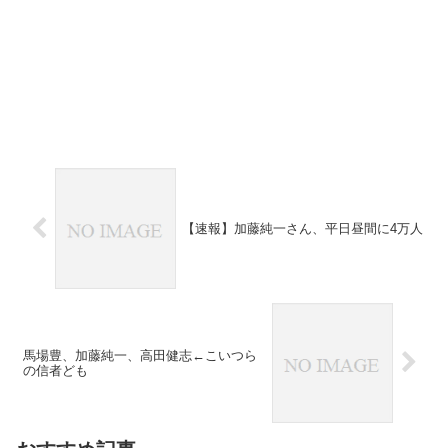
【速報】加藤純一さん、平日昼間に4万人
馬場豊、加藤純一、高田健志←こいつら
の信者ども