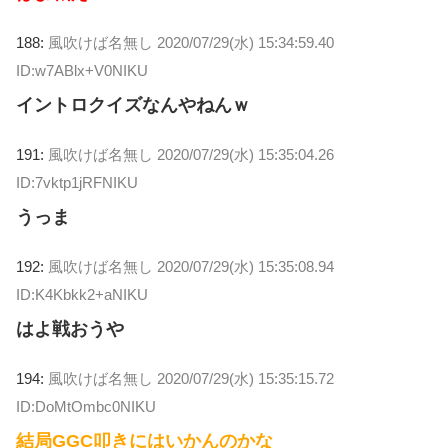
188:
風吹けば名無し
2020/07/29(水) 15:34:59.40
ID:w7ABlx+V0NIKU
イントロクイズなんやねんｗ
191:
風吹けば名無し
2020/07/29(水) 15:35:04.26
ID:7vktp1jRFNIKU
うっま
192:
風吹けば名無し
2020/07/29(水) 15:35:08.94
ID:K4Kbkk2+aNIKU
はよ戦おうや
194:
風吹けば名無し
2020/07/29(水) 15:35:15.72
ID:DoMtOmbc0NIKU
結局GGC叩きにはいかんのかな