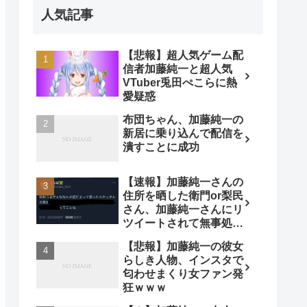
人気記事
【悲報】超人気ゲーム配
信者加藤純一と超人気
VTuber兎田ぺこらに熱
愛疑惑
布団ちゃん、加藤純一の
新居に乗り込んで配信を
潰すことに成功
【速報】加藤純一さんの
住所を晒した衛門or梨民
さん、加藤純一さんにリ
ツイートされて無事処さ
れる
【悲報】加藤純一の彼女
らしき人物、インスタで
匂わせまくり女ファン発
狂ｗｗｗ