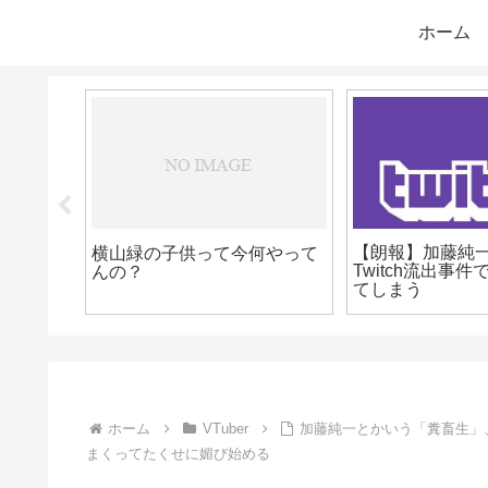
ホーム
一、大手
【朗報】加藤純一のrust、
【悲報】オ
会｢こっどふ
GGCの拠点は本物だった【動
一つプロゲ
て参加！！
画あり】
ら解雇され
ホーム
VTuber
加藤純一とかいう「糞畜生」、
まくってたくせに媚び始める