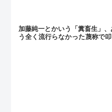
加藤純一とかいう「糞畜生」、あ
う全く流行らなかった蔑称で叩