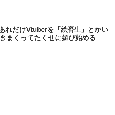
れだけVtuberを「絵畜生」とかい
きまくってたくせに媚び始める