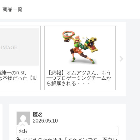
商品一覧
】加藤純一さん、セル
【
してTwitterに書か
で
警察に通報すると言っ
う
wwww
加藤純一「コレコレが引退？
今までお疲れ様！ゆっくりす
べーよ」
匿名
2026.05.10
おお
おおえのたかゆき「イケメンです。面白い