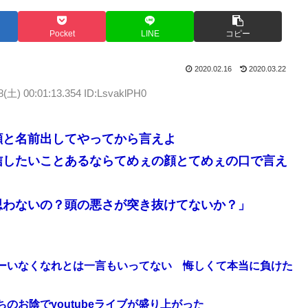
Pocket
LINE
コピー
2020.02.16
2020.03.22
8(土) 00:01:13.354 ID:LsvaklPH0
顔と名前出してやってから言えよ
信したいことあるならてめぇの顔とてめぇの口で言え
思わないの？頭の悪さが突き抜けてないか？」
ーいなくなれとは一言もいってない 悔しくて本当に負けた
お陰でyoutubeライブが盛り上がった