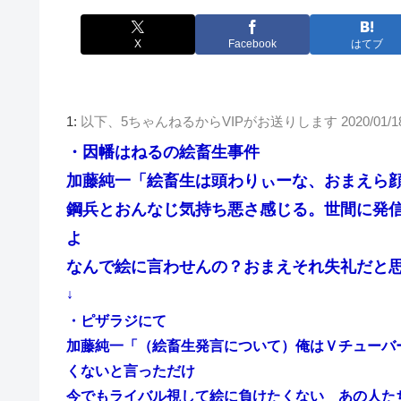
X
Facebook
はてブ
1:
以下、5ちゃんねるからVIPがお送りします
2020/01/1
・因幡はねるの絵畜生事件
加藤純一「絵畜生は頭わりぃーな、おまえら
鋼兵とおんなじ気持ち悪さ感じる。世間に発
よ
なんで絵に言わせんの？おまえそれ失礼だと
↓
・ピザラジにて
加藤純一「（絵畜生発言について）俺はＶチューバ
くないと言っただけ
今でもライバル視して絵に負けたくない あの人たちの