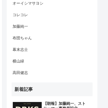
オーイシマサヨシ
コレコレ
加藤純一
布団ちゃん
幕末志士
横山緑
高田健志
新着記事
【朗報】加藤純一、スト