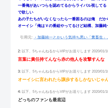
一番俺があいつらを認めてるからライバル視してる
で欲しい
あの子たちがいなくなったら一番困るのは俺 だか
オーイシ「俺はＶの番組やってるけど結構、加藤純
引用元:
・加藤純一とかいう気持ち悪い「糞畜生」、
2:
以下、5ちゃんねるからVIPがお送りします
2020/01/1
言葉に責任持てんなら赤の他人を攻撃すんな
3:
以下、5ちゃんねるからVIPがお送りします
2020/01/1
オーイシに言われたら譲歩するしかないじゃ
4:
以下、5ちゃんねるからVIPがお送りします
2020/01/1
どっちのファンも最底辺