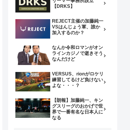
リーマー事務所設立
【DRKS】
REJECT主催の加藤純一
VSはんじょう軍、誰か
加入するのか？
なんか令和ロマンがオン
ラインカジノで逝きそう
なんだけど
VERSUS、rionがロケリ
練習してるけど負けない
よな・・・？
【朗報】加藤純一、キン
グスリーグのおかげで世
界で一番有名な日本人に
なる