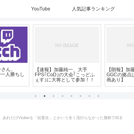
YouTube
人気記事ランキング
【雑魚速報】コレコレさん、
【悲報
日本ダービーで3000万円ゲッ
フ住所開示
ト→ひよって75万しか賭けて
れたら
ませんでしたwwww
てしまう
ムアツさん、もう
ーミングチームか
る・・・
あれだけVtuberを「絵畜生」とかいう全く流行らなかった蔑称で叩き