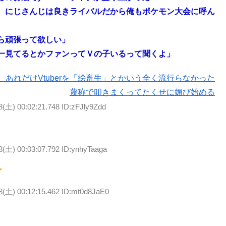
 にじさんじは良きライバルだから俺もポケモン大会に呼ん
ら頑張って欲しい」
一見てるとかファンってＶの子いるって聞くよ」
あれだけVtuberを「絵畜生」とかいう全く流行らなかった
蔑称で叩きまくってたくせに媚び始める
8(土) 00:02:21.748 ID:zFJly9Zdd
8(土) 00:03:07.792 ID:ynhyTaaga
ん
8(土) 00:12:15.462 ID:mt0d8JaE0