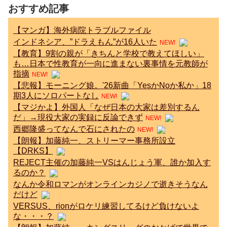
おすすめ記事
【マンガ】海外病院トラブルファイル
インドネシア、”ドラえもん”が16人いた
NEW!
【教育】9割の親が「きちんと学校で教えてほしい」
も…日本で性教育が一向に進まない裏事情を元教師が
指摘
NEW!
【悲報】モーニング娘。'26新曲「YesかNoか私か」18
期3人にソロパートなし
NEW!
【マジかよ】外国人「なぜ日本の大家は差別するん
だ」→現役大家の実録に反論できず
NEW!
西郷隆盛ってなんで石にされたの
NEW!
【朗報】加藤純一、ストリーマー事務所設立
【DRKS】
REJECT主催の加藤純一VSはんじょう軍、誰か加入す
るのか？
なんか令和ロマンがオンラインカジノで逝きそうなん
だけど
VERSUS、rionがロケリ練習してるけど負けないよ
な・・・？