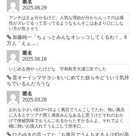
匿名
2025.06.29
アンチはまぁ分かるけど、人気な理由が分からんってのは感
性がズレてるって言ってるようなもんそこはあまり口にしな
い方が良さそう
加藤純一「ちょっとみんなオシッコしてくるわ！」8
万人「えぇ…」
匿名
2025.06.16
いじめる側やったけどな 宇和島市大浦三区でした
昔オーイシマサヨシをいじめてた奴ら今どういう気持
ちでいるんだろうな
匿名
2025.03.28
おれも小さい頃13〜15よく風呂でうんこしてたわ、熱い風呂
に入るとケツアナ開く感覚みんなあると思うけどそれのおか
げで便秘気味でもうんこ出るからたすかるんよ。それでよく
桶に熱いお湯入れてうんこして排水口...
ひろゆきの言ってた「お風呂でうんちする人はIQが高