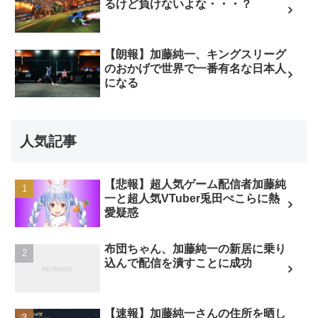
るけど負けないよな・・・？
【朗報】加藤純一、キングスリーグ
のおかげで世界で一番有名な日本人
になる
人気記事
【悲報】超人気ゲーム配信者加藤純
一と超人気VTuber兎田ぺこらに熱
愛疑惑
布団ちゃん、加藤純一の新居に乗り
込んで配信を潰すことに成功
【速報】加藤純一さんの住所を晒し