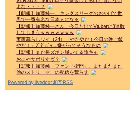
VERSUS、rionがロケリ練習してるけど負けない
よな・・・？
【朗報】加藤純一、キングスリーグのおかげで世
界で一番有名な日本人になる
【悲報】加藤純一さん、今日だけでVtuberに3連敗
してしまうｗｗｗｗｗｗｗ
実家暮らしワイ（24）「やだやだ！今日の晩ご飯
やだ！」ｼﾞﾀﾞﾊﾞﾀ←嫌がってそうなもの
【悲報】まだ長ズボン履いてる陰キャ
おにやサボりすぎ？
【悲報】加藤純一ファン「衛門」、またまたまた
他のストリーマーの配信を荒らす
Powered by livedoor 相互RSS