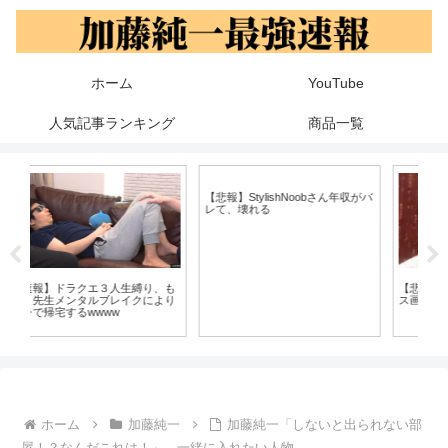
ホーム
YouTube
人気記事ランキング
商品一覧
【
天
人
も
【悲報】StylishNoobさん年収がバ
【悲報】大物YouTuberもこう、キ
り
レて、壊れる
ス画像が流出し炎上
ホーム
加藤純一
加藤純一「しないと出られない部
屋！？なんだこれは！」←一緒に入れたい人物