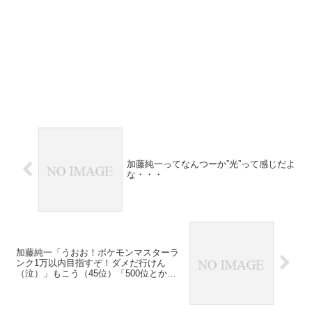
加藤純一ってなんつーか”光”って感じだよ
な・・・
加藤純一「うおお！ポケモンマスターラ
ンク1万以内目指すぞ！ダメだ行けん
（泣）」もこう（45位）「500位とか一般
人だろ」