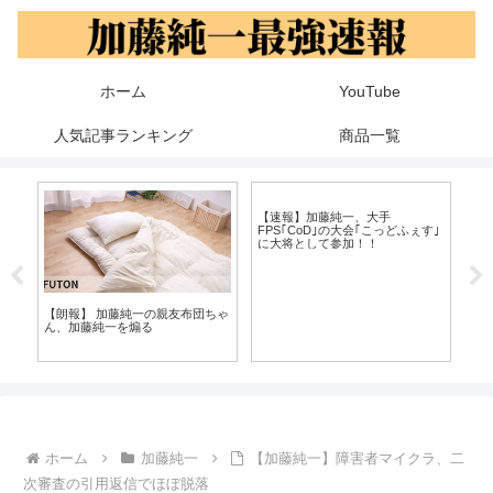
ホーム
YouTube
人気記事ランキング
商品一覧
【
一
自
【朗報】 加藤純一の親友布団ちゃ
リ
【速報】加藤純一、大手
ん、加藤純一を煽る
上
FPS｢CoD｣の大会｢こっどふぇす｣
に大将として参加！！
ホーム
加藤純一
【加藤純一】障害者マイクラ、二
次審査の引用返信でほぼ脱落