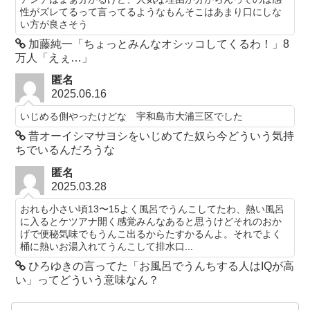
性がズレてるって言ってるようなもんそこはあまり口にしな
い方が良さそう
加藤純一「ちょっとみんなオシッコしてくるわ！」8
万人「えぇ…」
匿名
2025.06.16
いじめる側やったけどな 宇和島市大浦三区でした
昔オーイシマサヨシをいじめてた奴ら今どういう気持
ちでいるんだろうな
匿名
2025.03.28
おれも小さい頃13〜15よく風呂でうんこしてたわ、熱い風呂
に入るとケツアナ開く感覚みんなあると思うけどそれのおか
げで便秘気味でもうんこ出るからたすかるんよ。それでよく
桶に熱いお湯入れてうんこして排水口...
ひろゆきの言ってた「お風呂でうんちする人はIQが高
い」ってどういう意味なん？