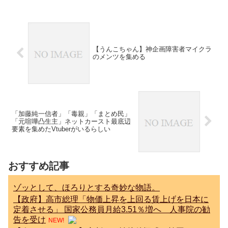
【うんこちゃん】神企画障害者マイクラ
のメンツを集める
「加藤純一信者」「毒親」「まとめ民」
「元喧嘩凸生主」ネットカースト最底辺
要素を集めたVtuberがいるらしい
おすすめ記事
ゾッとして、ほろりとする奇妙な物語。
【政府】高市総理「物価上昇を上回る賃上げを日本に
定着させる」 国家公務員月給3.51％増へ 人事院の勧
告を受け
NEW!