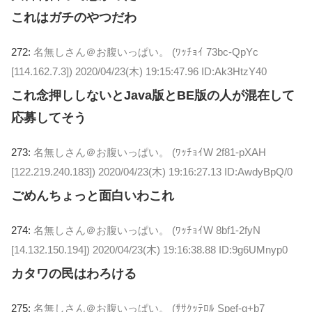
これはガチのやつだわ
272:
名無しさん＠お腹いっぱい。 (ﾜｯﾁｮｲ 73bc-QpYc
[114.162.7.3])
2020/04/23(木) 19:15:47.96 ID:Ak3HtzY40
これ念押ししないとJava版とBE版の人が混在して
応募してそう
273:
名無しさん＠お腹いっぱい。 (ﾜｯﾁｮｲW 2f81-pXAH
[122.219.240.183])
2020/04/23(木) 19:16:27.13 ID:AwdyBpQ/0
ごめんちょっと面白いわこれ
274:
名無しさん＠お腹いっぱい。 (ﾜｯﾁｮｲW 8bf1-2fyN
[14.132.150.194])
2020/04/23(木) 19:16:38.88 ID:9g6UMnyp0
カタワの民はわろける
275:
名無しさん＠お腹いっぱい。 (ｻｻｸｯﾃﾛﾙ Spef-q+b7