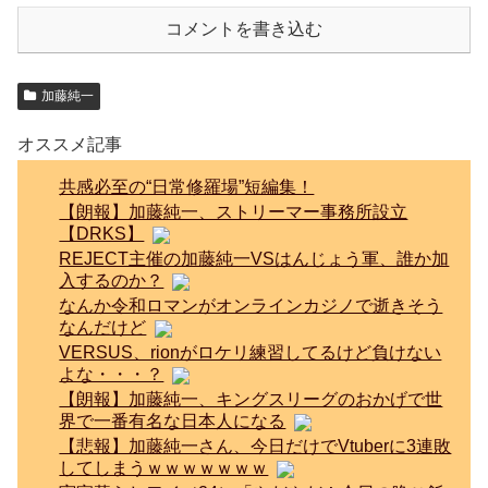
コメントを書き込む
加藤純一
オススメ記事
共感必至の“日常修羅場”短編集！
【朗報】加藤純一、ストリーマー事務所設立
【DRKS】
REJECT主催の加藤純一VSはんじょう軍、誰か加
入するのか？
なんか令和ロマンがオンラインカジノで逝きそう
なんだけど
VERSUS、rionがロケリ練習してるけど負けない
よな・・・？
【朗報】加藤純一、キングスリーグのおかげで世
界で一番有名な日本人になる
【悲報】加藤純一さん、今日だけでVtuberに3連敗
してしまうｗｗｗｗｗｗｗ