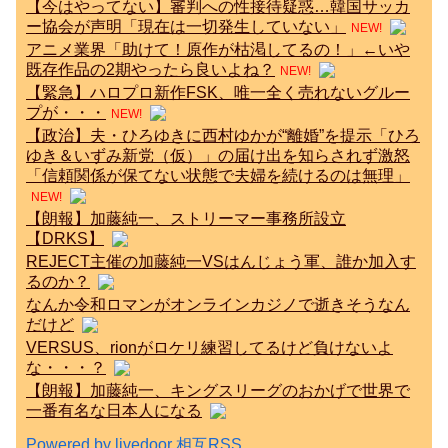
【今はやってない】審判への性接待疑惑…韓国サッカ
ー協会が声明「現在は一切発生していない」
NEW!
アニメ業界「助けて！原作が枯渇してるの！」←いや
既存作品の2期やったら良いよね？
NEW!
【緊急】ハロプロ新作FSK、唯一全く売れないグルー
プが・・・
NEW!
【政治】夫・ひろゆきに西村ゆかが“離婚”を提示「ひろ
ゆき＆いずみ新党（仮）」の届け出を知らされず激怒
「信頼関係が保てない状態で夫婦を続けるのは無理」
NEW!
【朗報】加藤純一、ストリーマー事務所設立
【DRKS】
REJECT主催の加藤純一VSはんじょう軍、誰か加入す
るのか？
なんか令和ロマンがオンラインカジノで逝きそうなん
だけど
VERSUS、rionがロケリ練習してるけど負けないよ
な・・・？
【朗報】加藤純一、キングスリーグのおかげで世界で
一番有名な日本人になる
Powered by livedoor 相互RSS