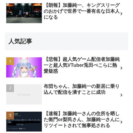
【朗報】加藤純一、キングスリーグ
のおかげで世界で一番有名な日本人
になる
人気記事
【悲報】超人気ゲーム配信者加藤純
一と超人気VTuber兎田ぺこらに熱
愛疑惑
布団ちゃん、加藤純一の新居に乗り
込んで配信を潰すことに成功
【速報】加藤純一さんの住所を晒し
た衛門or梨民さん、加藤純一さんに
リツイートされて無事処される