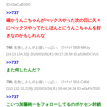
ID:h3aCuBSD0
>>737
確かうんこちゃんがぺックスやった次の日に久々
にぺックスやってたしほんとにうんこちゃんを好
きなのかもしれんな
748:
名無しさん＠お腹いっぱい。 (ﾜｯﾁｮｲ 5f58-MKsy
[14.13.134.32])
2020/03/26(木) 00:17:18.56 ID:p53MDCVc0
>>737
また何したんだ？
796:
名無しさん＠お腹いっぱい。 (ﾜｯﾁｮｲ 5f11-Cd0d
[110.132.15.219])
2020/03/26(木) 00:44:34.34 ID:w0uFb7020
>>737
こいつ加藤純一をフォローしてるのポケセン封鎖