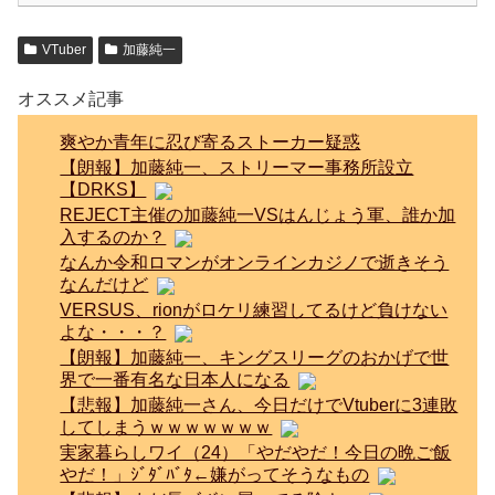
VTuber
加藤純一
オススメ記事
爽やか青年に忍び寄るストーカー疑惑
【朗報】加藤純一、ストリーマー事務所設立
【DRKS】
REJECT主催の加藤純一VSはんじょう軍、誰か加
入するのか？
なんか令和ロマンがオンラインカジノで逝きそう
なんだけど
VERSUS、rionがロケリ練習してるけど負けない
よな・・・？
【朗報】加藤純一、キングスリーグのおかげで世
界で一番有名な日本人になる
【悲報】加藤純一さん、今日だけでVtuberに3連敗
してしまうｗｗｗｗｗｗｗ
実家暮らしワイ（24）「やだやだ！今日の晩ご飯
やだ！」ｼﾞﾀﾞﾊﾞﾀ←嫌がってそうなもの