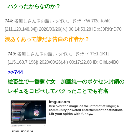
パクったからなのか？
744:
名無しさん＠お腹いっぱい。 (ﾜｯﾁｮｲW 7f3c-fohK
[211.120.148.34])
2020/03/26(木) 00:14:53.28 ID:xJ9RKnD70
湊あくあって誰だよ告白の作者か？
749:
名無しさん＠お腹いっぱい。 (ﾜｯﾁｮｲ 7fe1-1K1t
[115.163.7.196])
2020/03/26(木) 00:17:22.68 ID:lCIhLo4B0
>>744
絵畜生で一番稼ぐ女 加藤純一のポケセン封鎖の
レギュをコピぺしてパクったことでも有名
imgur.com
Discover the magic of the internet at Imgur, a
community powered entertainment destination.
Lift your spirits with funny...
imgur.com