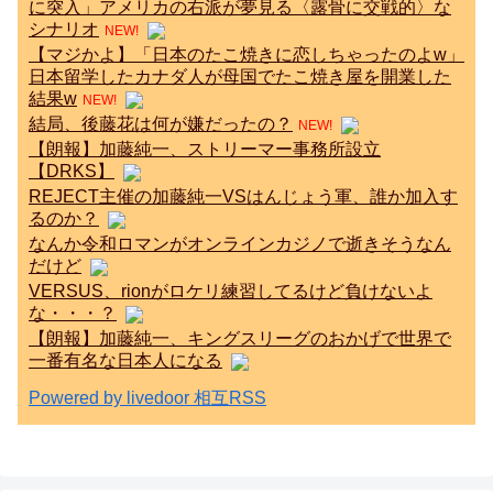
に突入」アメリカの右派が夢見る〈露骨に交戦的〉な
シナリオ
NEW!
【マジかよ】「日本のたこ焼きに恋しちゃったのよw」
日本留学したカナダ人が母国でたこ焼き屋を開業した
結果w
NEW!
結局、後藤花は何が嫌だったの？
NEW!
【朗報】加藤純一、ストリーマー事務所設立
【DRKS】
REJECT主催の加藤純一VSはんじょう軍、誰か加入す
るのか？
なんか令和ロマンがオンラインカジノで逝きそうなん
だけど
VERSUS、rionがロケリ練習してるけど負けないよ
な・・・？
【朗報】加藤純一、キングスリーグのおかげで世界で
一番有名な日本人になる
Powered by livedoor 相互RSS