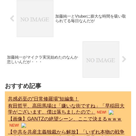
加藤純一とVtuberに膨大な時間を吸い取
られてる毎日なんだが
加藤純一がマイクラ実況始めたのなんか
悲しいんだが・・・
おすすめ記事
共感必至の“日常修羅場”短編集！
有田哲平、高田馬場は「嫌いな街ですね」「早稲田大
学がございます、僕は落ちましたので」
NEW!
【画像】GANTZの絶望シーン、ここで決まるｗｗｗ
NEW!
【中共を共産主義独裁から解放】「いずれ本物の戦争