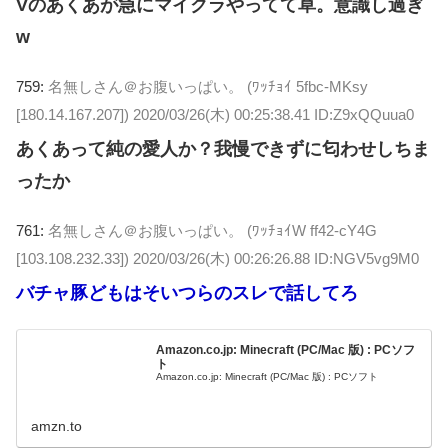
Vのあくあが急にマイクラやってて草。意識し過ぎ
w
759:
名無しさん＠お腹いっぱい。 (ﾜｯﾁｮｲ 5fbc-MKsy
[180.14.167.207])
2020/03/26(木) 00:25:38.41 ID:Z9xQQuua0
あくあって純の愛人か？我慢できずに匂わせしちま
ったか
761:
名無しさん＠お腹いっぱい。 (ﾜｯﾁｮｲW ff42-cY4G
[103.108.232.33])
2020/03/26(木) 00:26:26.88 ID:NGV5vg9M0
バチャ豚どもはそいつらのスレで話してろ
Amazon.co.jp: Minecraft (PC/Mac 版) : PCソフ
ト
Amazon.co.jp: Minecraft (PC/Mac 版) : PCソフト
amzn.to