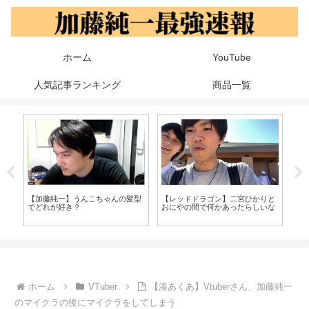
ホーム
YouTube
人気記事ランキング
商品一覧
加藤
ン
ク
【加藤純一】うんこちゃんの髪型
【レッドドラゴン】二宮ひかりと
ｗ
でどれが好き？
おにやの間で何かあったらしいな
ホーム
VTuber
【湊あくあ】Vtuberさん、加藤純一
のマイクラの後にマイクラをしてしまう