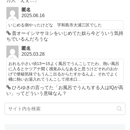
万人「えぇ…」
匿名
2025.06.16
いじめる側やったけどな 宇和島市大浦三区でした
昔オーイシマサヨシをいじめてた奴ら今どういう気持
ちでいるんだろうな
匿名
2025.03.28
おれも小さい頃13〜15よく風呂でうんこしてたわ、熱い風呂
に入るとケツアナ開く感覚みんなあると思うけどそれのおか
げで便秘気味でもうんこ出るからたすかるんよ。それでよく
桶に熱いお湯入れてうんこして排水口...
ひろゆきの言ってた「お風呂でうんちする人はIQが高
い」ってどういう意味なん？