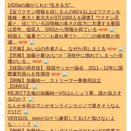
1420gの娘がくれた“生きる力”。
【反ワクチン情報を信じる人の60％以上はワクチンを
接種・東大と東北大が3万1000人を調査】ワクチン忌
避と、信じている誤情報の多さの双方に共通する要因
は若年、低収入、SNSから情報を得ている
NEW!
韓国人「猛暑で〇〇も疲れ果てた…〇〇の個体数が急
減」
NEW!
【悲報】みい山の作者さん、なぜか消しまくる
NEW!
【悲報】加藤小夏(おなつ)「演技中に惚れてしまった俳
優がいる」
NEW!
【韓国の得意技】 韓国サッカー協会 2011～12年に国
際審判員らを性接待
NEW!
【朗報】加藤純一、ストリーマー事務所設立
【DRKS】
REJECT主催の加藤純一VSはんじょう軍、誰か加入す
るのか？
なんか令和ロマンがオンラインカジノで逝きそうなん
だけど
VERSUS、rionがロケリ練習してるけど負けないよ
な・・・？
【朗報】加藤純一、キングスリーグのおかげで世界で