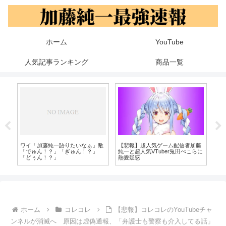
ホーム
YouTube
人気記事ランキング
商品一覧
で好
ワイ「加藤純一語りたいなぁ」敵
【悲報】超人気ゲーム配信者加藤
【
レ
「でゅん！？」「ぎゅん！？」
純一と超人気VTuber兎田ぺこらに
ラ
「どぅん！？」
熱愛疑惑
ホーム
コレコレ
【悲報】コレコレのYouTubeチャ
ンネルが消滅へ 原因は虚偽通報、「弁護士も警察も介入してる話」