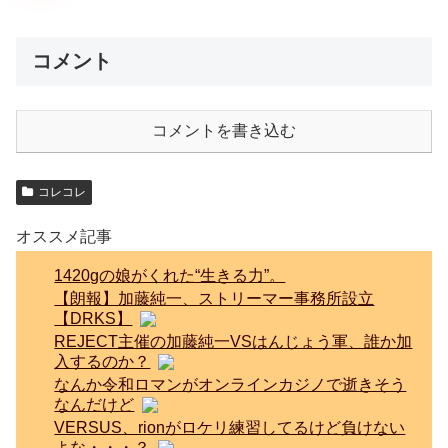
コメント
コメントを書き込む
コレコレ
オススメ記事
1420gの娘がくれた“生きる力”。
【朗報】加藤純一、ストリーマー事務所設立
【DRKS】
REJECT主催の加藤純一VSはんじょう軍、誰か加
入するのか？
なんか令和ロマンがオンラインカジノで逝きそう
なんだけど
VERSUS、rionがロケリ練習してるけど負けない
よな・・・？