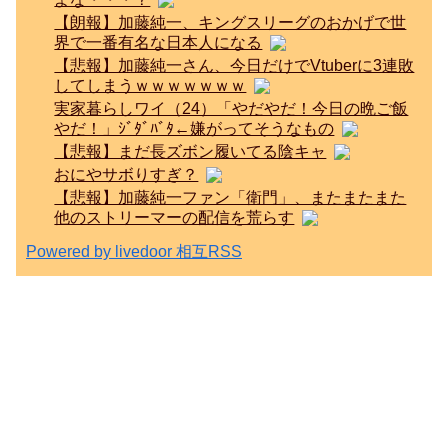
【朗報】加藤純一、キングスリーグのおかげで世
界で一番有名な日本人になる
【悲報】加藤純一さん、今日だけでVtuberに3連敗
してしまうｗｗｗｗｗｗｗ
実家暮らしワイ（24）「やだやだ！今日の晩ご飯
やだ！」ｼﾞﾀﾞﾊﾞﾀ←嫌がってそうなもの
【悲報】まだ長ズボン履いてる陰キャ
おにやサボりすぎ？
【悲報】加藤純一ファン「衛門」、またまたまた
他のストリーマーの配信を荒らす
Powered by livedoor 相互RSS