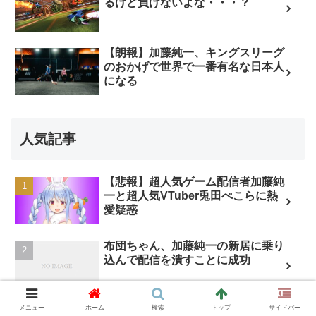
るけど負けないよな・・・？
【朗報】加藤純一、キングスリーグ
のおかげで世界で一番有名な日本人
になる
人気記事
【悲報】超人気ゲーム配信者加藤純
一と超人気VTuber兎田ぺこらに熱
愛疑惑
布団ちゃん、加藤純一の新居に乗り
込んで配信を潰すことに成功
メニュー
ホーム
検索
トップ
サイドバー
【速報】加藤純一さんの住所を晒し