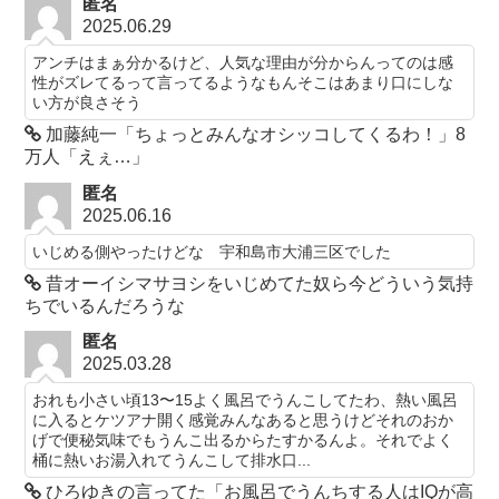
匿名
2025.06.29
アンチはまぁ分かるけど、人気な理由が分からんってのは感
性がズレてるって言ってるようなもんそこはあまり口にしな
い方が良さそう
加藤純一「ちょっとみんなオシッコしてくるわ！」8
万人「えぇ…」
匿名
2025.06.16
いじめる側やったけどな 宇和島市大浦三区でした
昔オーイシマサヨシをいじめてた奴ら今どういう気持
ちでいるんだろうな
匿名
2025.03.28
おれも小さい頃13〜15よく風呂でうんこしてたわ、熱い風呂
に入るとケツアナ開く感覚みんなあると思うけどそれのおか
げで便秘気味でもうんこ出るからたすかるんよ。それでよく
桶に熱いお湯入れてうんこして排水口...
ひろゆきの言ってた「お風呂でうんちする人はIQが高