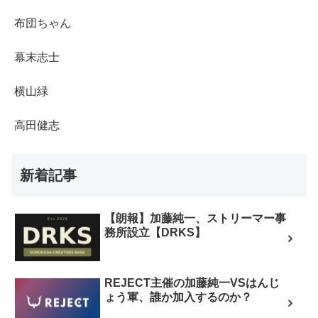
布団ちゃん
幕末志士
横山緑
高田健志
新着記事
【朗報】加藤純一、ストリーマー事
務所設立【DRKS】
REJECT主催の加藤純一VSはんじ
ょう軍、誰か加入するのか？