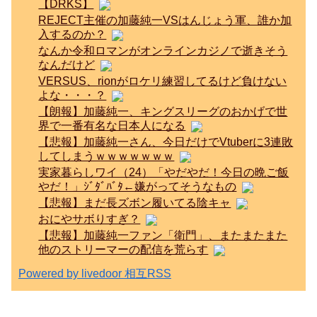
【DRKS】
REJECT主催の加藤純一VSはんじょう軍、誰か加
入するのか？
なんか令和ロマンがオンラインカジノで逝きそう
なんだけど
VERSUS、rionがロケリ練習してるけど負けない
よな・・・？
【朗報】加藤純一、キングスリーグのおかげで世
界で一番有名な日本人になる
【悲報】加藤純一さん、今日だけでVtuberに3連敗
してしまうｗｗｗｗｗｗｗ
実家暮らしワイ（24）「やだやだ！今日の晩ご飯
やだ！」ｼﾞﾀﾞﾊﾞﾀ←嫌がってそうなもの
【悲報】まだ長ズボン履いてる陰キャ
おにやサボりすぎ？
【悲報】加藤純一ファン「衛門」、またまたまた
他のストリーマーの配信を荒らす
Powered by livedoor 相互RSS