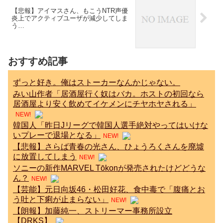
【悲報】アイマスさん、もこうNTR声優
炎上でアクティブユーザが減少してしま
う…
おすすめ記事
ずっと好き。俺はストーカーなんかじゃない。
みい山作者「居酒屋行く奴はバカ。ホストの初回なら
居酒屋より安く飲めてイケメンにチヤホヤされる」
NEW!
韓国人「昨日Jリーグで韓国人選手絶対やってはいけな
いプレーで退場となる」
NEW!
【悲報】さらば青春の光さん、ひょうろくさんを廃墟
に放置してしまう
NEW!
ソニーの新作MARVEL Tōkonが発売されたけどどうな
ん？
NEW!
【芸能】元日向坂46・松田好花、食中毒で「腹痛とお
う吐と下痢が止まらない」
NEW!
【朗報】加藤純一、ストリーマー事務所設立
【DRKS】