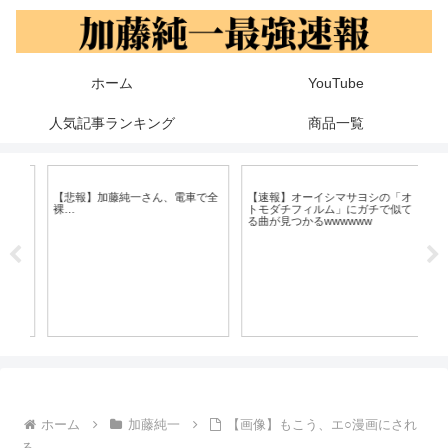
ホーム
YouTube
人気記事ランキング
商品一覧
流
【悲報】加藤純一さん、電車で全
【速報】オーイシマサヨシの「オ
元
裸…
トモダチフィルム」にガチで似て
ん
る曲が見つかるwwwwww
ｗ
ホーム
加藤純一
【画像】もこう、エ○漫画にされ
る