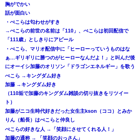
胸がでかい
話が面白い
・ぺこらは匂わせがすき
→ぺこらの前世の名前は「110」、ぺこらは初回配信で
「111歳」としきりにアピール
・ぺこら、マリオ配信中に「ヒーローっていうものはな
ぁ…ギリギリに勝つのがヒーローなんだよ！」と叫んだ後
にオーイシ加藤のオリソン「ドラゴンエネルギー」を歌う
ぺこら →キングダム好き
加藤 →キングダム好き
（110垢で加藤のキングダム雑談の切り抜きをリツイー
ト）
加藤がニコ生時代好きだった女生主kson（ココ）とみか
りん（船長）はぺこらと仲良し
ぺこらの好きな人 →「笑顔にさせてくれる人！」
加藤の通称 → 「笑顔のおっさん」