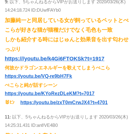
9:
以下、5ちゃんねるからVIPがお送りします
2020/03/26(木)
14:24:18.724 ID:DUwfFAYb0
加藤純一と同居している女が飼っているペットとぺ
こらが好きな猫が猫種だけでなく毛色も一致
しかも紹介する時にはじゅんと効果音を出す匂わせ
っぷり
https:///youtu.be/k4Gi6FTOKSk?t=1917
何故かドラゴンエネルギーを歌えてしまうぺこら
https://youtu.be/VQ-re9bH7Fk
ぺこらと純が話すシーン
https://youtu.be/KYoRezDLeKM?t=7017
🐰ﾋﾝ
https://youtu.be/zxT0mCrwJX4?t=4701
11:
以下、5ちゃんねるからVIPがお送りします
2020/03/26(木)
14:25:31.431 ID:anf/VE4B0