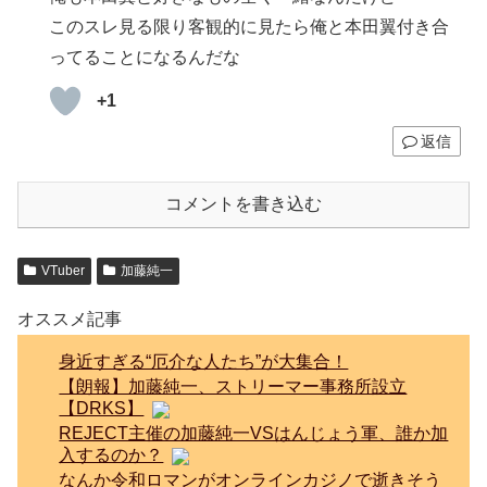
このスレ見る限り客観的に見たら俺と本田翼付き合
ってることになるんだな
+1
返信
コメントを書き込む
VTuber
加藤純一
オススメ記事
身近すぎる“厄介な人たち”が大集合！
【朗報】加藤純一、ストリーマー事務所設立
【DRKS】
REJECT主催の加藤純一VSはんじょう軍、誰か加
入するのか？
なんか令和ロマンがオンラインカジノで逝きそう