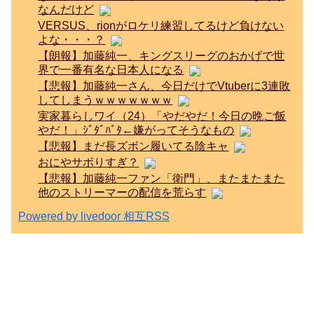
なんだけど
VERSUS、rionがロケリ練習してるけど負けない
よな・・・？
【朗報】加藤純一、キングスリーグのおかげで世
界で一番有名な日本人になる
【悲報】加藤純一さん、今日だけでVtuberに3連敗
してしまうｗｗｗｗｗｗｗ
実家暮らしワイ（24）「やだやだ！今日の晩ご飯
やだ！」ｼﾞﾀﾞﾊﾞﾀ←嫌がってそうなもの
【悲報】まだ長ズボン履いてる陰キャ
おにやサボりすぎ？
【悲報】加藤純一ファン「衛門」、またまたまた
他のストリーマーの配信を荒らす
Powered by livedoor 相互RSS