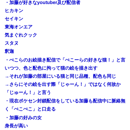
・加藤が好きなyoutuber及び配信者
ヒカキン
セイキン
東海オンエア
気まぐれクック
スタヌ
釈迦
・ぺこらのお絵描き配信で「ぺこーらの好きな猫！」と言
いつつ、色と配色に拘って猫の絵を描き出す
→それが加藤の部屋にいる猫と同じ品種、配色も同じ
→さらにその絵を出す際「じゃーん！」ではなく何故か
「じゅーん！」と言う
・現在ポケセン封鎖配信をしている加藤も配信中に脈絡無
く「ぺこぺこ」と口走る
・加藤の好みの女
身長が高い