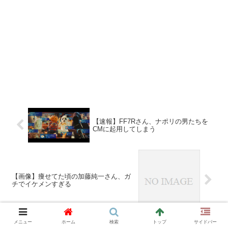
【速報】FF7Rさん、ナポリの男たちを
CMに起用してしまう
【画像】痩せてた頃の加藤純一さん、ガ
チでイケメンすぎる
おすすめ記事
メニュー
ホーム
検索
トップ
サイドバー