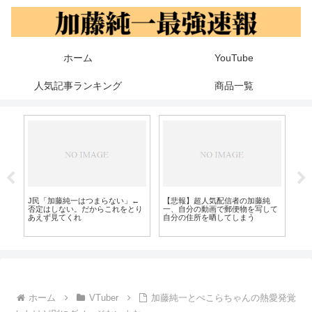
ホーム
YouTube
人気記事ランキング
商品一覧
う
J民「加藤純一はつまらない」←
【悲報】超人気配信者の加藤純
幕
否定はしない。だからこれをとり
一、自分の動画で郵便物を写して
と
あえず見てくれ
自分の住所を晒してしまう
っ
ホーム
VTuber
加藤純一とぺこらちゃんの熱愛発覚