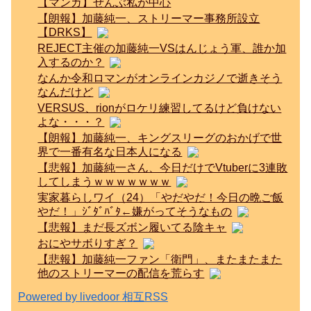
【マンガ】ぜんぶ私が中心
【朗報】加藤純一、ストリーマー事務所設立
【DRKS】
REJECT主催の加藤純一VSはんじょう軍、誰か加
入するのか？
なんか令和ロマンがオンラインカジノで逝きそう
なんだけど
VERSUS、rionがロケリ練習してるけど負けない
よな・・・？
【朗報】加藤純一、キングスリーグのおかげで世
界で一番有名な日本人になる
【悲報】加藤純一さん、今日だけでVtuberに3連敗
してしまうｗｗｗｗｗｗｗ
実家暮らしワイ（24）「やだやだ！今日の晩ご飯
やだ！」ｼﾞﾀﾞﾊﾞﾀ←嫌がってそうなもの
【悲報】まだ長ズボン履いてる陰キャ
おにやサボりすぎ？
【悲報】加藤純一ファン「衛門」、またまたまた
他のストリーマーの配信を荒らす
Powered by livedoor 相互RSS