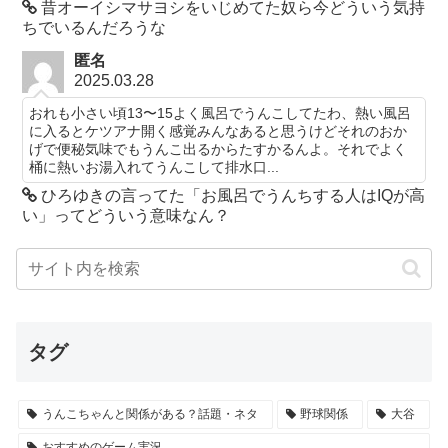
昔オーイシマサヨシをいじめてた奴ら今どういう気持
ちでいるんだろうな
匿名
2025.03.28
おれも小さい頃13〜15よく風呂でうんこしてたわ、熱い風呂
に入るとケツアナ開く感覚みんなあると思うけどそれのおか
げで便秘気味でもうんこ出るからたすかるんよ。それでよく
桶に熱いお湯入れてうんこして排水口...
ひろゆきの言ってた「お風呂でうんちする人はIQが高
い」ってどういう意味なん？
タグ
うんこちゃんと関係がある？話題・ネタ
野球関係
大谷
おすすめのゲーム実況