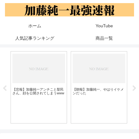
ホーム
YouTube
人気記事ランキング
商品一覧
【
一
人
【悲報】加藤純一アンチこと梨民
【朗報】加藤純一、やはりイケメ
フ
さん、顔を公開されてしまうwww
ンだった