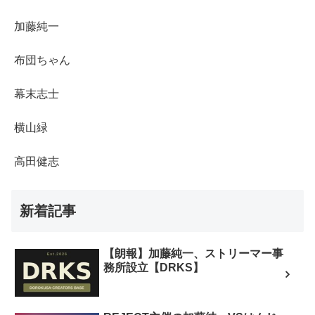
加藤純一
布団ちゃん
幕末志士
横山緑
高田健志
新着記事
【朗報】加藤純一、ストリーマー事
務所設立【DRKS】