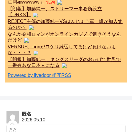
亡開始wwwww」
NEW!
【朗報】加藤純一、ストリーマー事務所設立
【DRKS】
REJECT主催の加藤純一VSはんじょう軍、誰か加入す
るのか？
なんか令和ロマンがオンラインカジノで逝きそうなん
だけど
VERSUS、rionがロケリ練習してるけど負けないよ
な・・・？
【朗報】加藤純一、キングスリーグのおかげで世界で
一番有名な日本人になる
Powered by livedoor 相互RSS
匿名
2026.05.10
おお