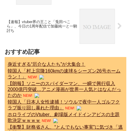
【速報】vtuber界の王こと「兎田ぺこ
ら」、今日の1周年配信で加藤純一と一騎
討ち
おすすめ記事
身近すぎる“厄介な人たち”が大集合！
韓国人「村上宗隆160kmの速球をシーズン26号ホーム
ラン！」
NEW!
【朗報】ソニーのスパイダーマン、一瞬で興行収入
2000億円突破…アニメ漫画が世界一人気とはなんだっ
たのか
NEW!
韓国人「日本人女性逮捕！ソウルで夜中一人ゴルフク
ラブ振り回し暴れた理由」
NEW!
ホロライブのVtuber、劇場版メイドインアビスの主題
歌決定ｗｗｗｗ
NEW!
【衝撃】財務省さん、“とんでもない事実”に気づき「逃