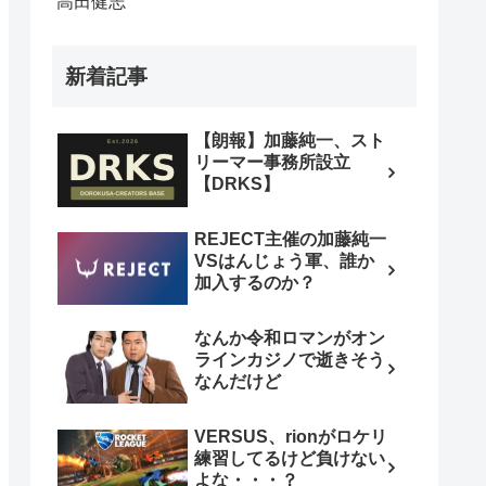
高田健志
新着記事
【朗報】加藤純一、スト
リーマー事務所設立
【DRKS】
REJECT主催の加藤純一
VSはんじょう軍、誰か
加入するのか？
なんか令和ロマンがオン
ラインカジノで逝きそう
なんだけど
VERSUS、rionがロケリ
練習してるけど負けない
よな・・・？