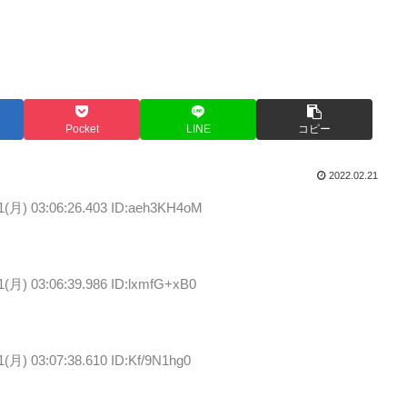
Pocket
LINE
コピー
2022.02.21
1(月) 03:06:26.403 ID:aeh3KH4oM
1(月) 03:06:39.986 ID:lxmfG+xB0
1(月) 03:07:38.610 ID:Kf/9N1hg0