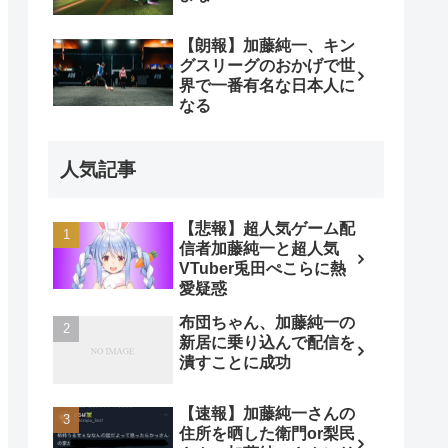
【朗報】加藤純一、キン
グスリーグのおかげで世
界で一番有名な日本人に
なる
人気記事
【悲報】超人気ゲーム配
信者加藤純一と超人気
VTuber兎田ぺこらに熱
愛疑惑
布団ちゃん、加藤純一の
新居に乗り込んで配信を
潰すことに成功
【速報】加藤純一さんの
住所を晒した衛門or梨民