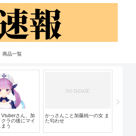
商品一覧
有名ゲーム実況者もこうさ
3キル2
ん、オフパコ画像が”ばちこ
久保田
り”と流出してしまう…
を更新
が加藤純一との結
りと否定しない理