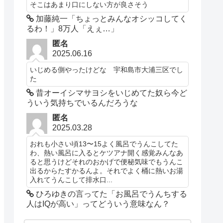
そこはあまり口にしない方が良さそう
加藤純一「ちょっとみんなオシッコしてく
るわ！」8万人「えぇ…」
匿名
2025.06.16
いじめる側やったけどな 宇和島市大浦三区でし
た
昔オーイシマサヨシをいじめてた奴ら今ど
ういう気持ちでいるんだろうな
匿名
2025.03.28
おれも小さい頃13〜15よく風呂でうんこしてた
わ、熱い風呂に入るとケツアナ開く感覚みんなあ
ると思うけどそれのおかげで便秘気味でもうんこ
出るからたすかるんよ。それでよく桶に熱いお湯
入れてうんこして排水口...
ひろゆきの言ってた「お風呂でうんちする
人はIQが高い」ってどういう意味なん？