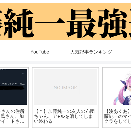
YouTube
人気記事ランキング
一、騒動の責
【画像】もこう、エ○漫画に
宣言！！！！
される
兎田ぺこら
婚をはっき
由とは？