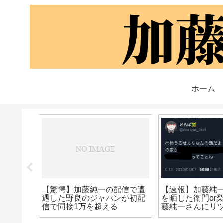
ホーム
【速報】 加藤純
任をとって謹慎
の女 ま
【悲報】加藤純一さん、高学
歴バーチャルYouTuberに煽ら
れてしまう…【桐生ココ】