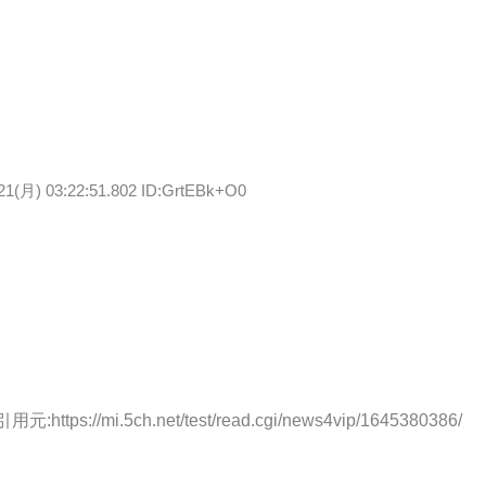
21(月) 03:22:51.802 ID:GrtEBk+O0
引用元:https://mi.5ch.net/test/read.cgi/news4vip/1645380386/