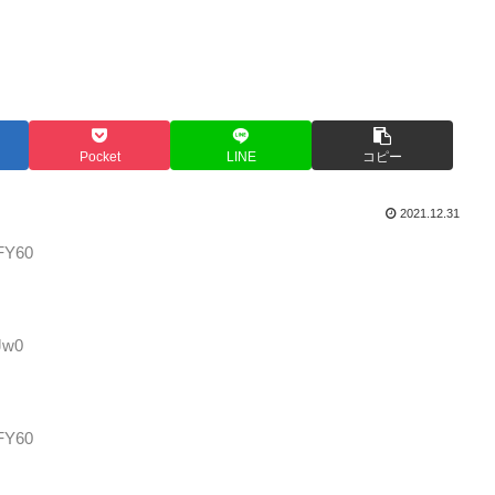
Pocket
LINE
コピー
2021.12.31
RFY60
Jw0
RFY60