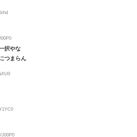
6rhd
VJ00P0
一択やな
につまらん
zaXU0
dY1YC0
PVJ00P0