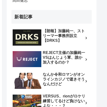
高田健志
新着記事
【朗報】加藤純一、スト
リーマー事務所設立
【DRKS】
REJECT主催の加藤純一
VSはんじょう軍、誰か
加入するのか？
なんか令和ロマンがオン
ラインカジノで逝きそう
なんだけど
VERSUS、rionがロケリ
練習してるけど負けない
よな・・・？