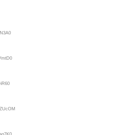
iN3A0
HVmtD0
OiR60
E2ZUcOM
Dag7K0