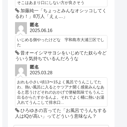
そこはあまり口にしない方が良さそう
加藤純一「ちょっとみんなオシッコしてく
るわ！」8万人「えぇ…」
匿名
2025.06.16
いじめる側やったけどな 宇和島市大浦三区でし
た
昔オーイシマサヨシをいじめてた奴ら今ど
ういう気持ちでいるんだろうな
匿名
2025.03.28
おれも小さい頃13〜15よく風呂でうんこしてた
わ、熱い風呂に入るとケツアナ開く感覚みんなあ
ると思うけどそれのおかげで便秘気味でもうんこ
出るからたすかるんよ。それでよく桶に熱いお湯
入れてうんこして排水口...
ひろゆきの言ってた「お風呂でうんちする
人はIQが高い」ってどういう意味なん？