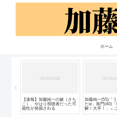
ホーム
【悲報】加藤純一がk4senに
嫉妬していた理由判明する
した理由
【湊あくあ】超人気
加藤純一をいい