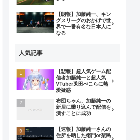
【朗報】加藤純一、キン
グスリーグのおかげで世
界で一番有名な日本人に
なる
人気記事
【悲報】超人気ゲーム配
信者加藤純一と超人気
VTuber兎田ぺこらに熱
愛疑惑
布団ちゃん、加藤純一の
新居に乗り込んで配信を
潰すことに成功
【速報】加藤純一さんの
住所を晒した衛門or梨民