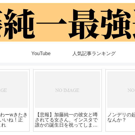
YouTube
人気記事ランキング
加藤純一界隈っていくら何で
【悲報】加
もイケメン多すぎじゃね？
フ住所開示して
れたら警察
てしまうww
vtuber、
ねする