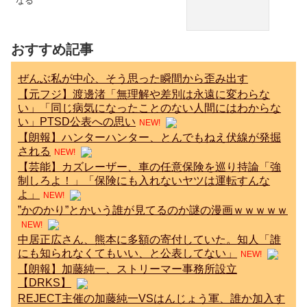
なる
おすすめ記事
ぜんぶ私が中心、そう思った瞬間から歪み出す
【元フジ】渡邊渚「無理解や差別は永遠に変わらな
い」「同じ病気になったことのない人間にはわからな
い」PTSD公表への思い
NEW!
【朗報】ハンターハンター、とんでもねえ伏線が発掘
される
NEW!
【芸能】カズレーザー、車の任意保険を巡り持論「強
制しろよ！」「保険にも入れないヤツは運転すんな
よ」
NEW!
”かのかり”とかいう誰が見てるのか謎の漫画ｗｗｗｗｗ
NEW!
中居正広さん、熊本に多額の寄付していた。知人「誰
にも知られなくてもいい、と公表してない」
NEW!
【朗報】加藤純一、ストリーマー事務所設立
【DRKS】
REJECT主催の加藤純一VSはんじょう軍、誰か加入す