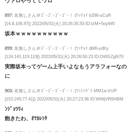
ヴァロやっててワロ
897:
名無しさん＠ｺﾞｰｺﾞｰｺﾞｰｺﾞｰ！ (ﾜｯﾁｮｲ b396-uCuR
[14.8.106.97])
2022/05/31(火) 20:26:35.93 ID:IzM+5oyW0
坂本ｗｗｗｗｗｗｗｗｗｗ
899:
名無しさん＠ｺﾞｰｺﾞｰｺﾞｰｺﾞｰ！ (ﾜｯﾁｮｲ dbf0-ydKy
[124.141.119.119])
2022/05/31(火) 20:26:50.23 ID:Ot0GZgN70
実際坂本ってゲーム上手いよなもうアラフォーなの
に
903:
名無しさん＠ｺﾞｰｺﾞｰｺﾞｰｺﾞｰ！ (ﾜﾝﾐﾝｸﾞｸ MM1a-V/JP
[153.249.77.41])
2022/05/31(火) 20:27:23.96 ID:WWjVR6HBM
ﾝｼﾞｮﾜﾘｨ
飽きたわ、ｵﾂｶﾚｼﾀ