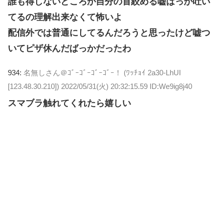
誰も得しないどころか自分の首絞める嘘ばっか吐い
てるの理解出来なくて怖いよ
配信外では普通にしてるんだろうと思ったけど嘘つ
いてピザ休んだばっかだったわ
934:
名無しさん＠ｺﾞｰｺﾞｰｺﾞｰｺﾞｰ！ (ﾜｯﾁｮｲ 2a30-LhUI
[123.48.30.210])
2022/05/31(火) 20:32:15.59 ID:We9ig8j40
スマブラ触れてくれたら嬉しい