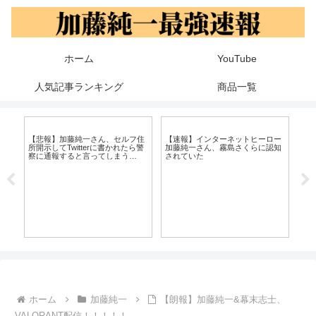
ホーム
YouTube
人気記事ランキング
商品一覧
【
と
2
【悲報】加藤純一さん、セルフ住
【速報】インターネットヒーロー
康
所開示してTwitterに書かれたら警
加藤純一さん、霧島さくらに認知
察に通報すると言ってしまう
されていた
wwww
ホーム
加藤純一
【朗報】加藤純一&幕末志士、
VALORANT配信！！！！！