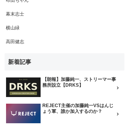
布団ちゃん
幕末志士
横山緑
高田健志
新着記事
【朗報】加藤純一、ストリーマー事
務所設立【DRKS】
REJECT主催の加藤純一VSはんじ
ょう軍、誰か加入するのか？