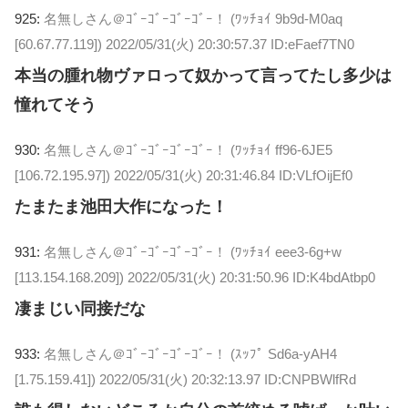
925:
名無しさん＠ｺﾞｰｺﾞｰｺﾞｰｺﾞｰ！ (ﾜｯﾁｮｲ 9b9d-M0aq
[60.67.77.119])
2022/05/31(火) 20:30:57.37 ID:eFaef7TN0
本当の腫れ物ヴァロって奴かって言ってたし多少は
憧れてそう
930:
名無しさん＠ｺﾞｰｺﾞｰｺﾞｰｺﾞｰ！ (ﾜｯﾁｮｲ ff96-6JE5
[106.72.195.97])
2022/05/31(火) 20:31:46.84 ID:VLfOijEf0
たまたま池田大作になった！
931:
名無しさん＠ｺﾞｰｺﾞｰｺﾞｰｺﾞｰ！ (ﾜｯﾁｮｲ eee3-6g+w
[113.154.168.209])
2022/05/31(火) 20:31:50.96 ID:K4bdAtbp0
凄まじい同接だな
933:
名無しさん＠ｺﾞｰｺﾞｰｺﾞｰｺﾞｰ！ (ｽｯﾌﾟ Sd6a-yAH4
[1.75.159.41])
2022/05/31(火) 20:32:13.97 ID:CNPBWlfRd