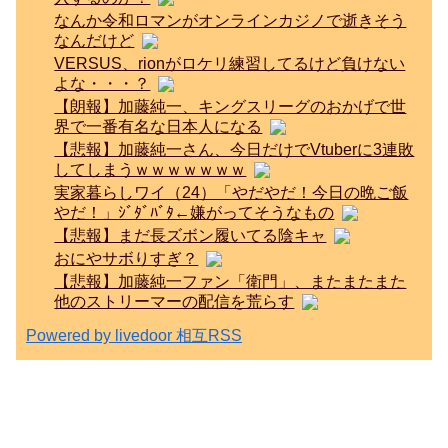
なんか令和ロマンがオンラインカジノで逝きそう
なんだけど
VERSUS、rionがロケリ練習してるけど負けない
よな・・・？
【朗報】加藤純一、キングスリーグのおかげで世
界で一番有名な日本人になる
【悲報】加藤純一さん、今日だけでVtuberに3連敗
してしまうｗｗｗｗｗｗｗ
実家暮らしワイ（24）「やだやだ！今日の晩ご飯
やだ！」ｼﾞﾀﾞﾊﾞﾀ←嫌がってそうなもの
【悲報】まだ長ズボン履いてる陰キャ
おにやサボりすぎ？
【悲報】加藤純一ファン「衛門」、またまたまた
他のストリーマーの配信を荒らす
Powered by livedoor 相互RSS