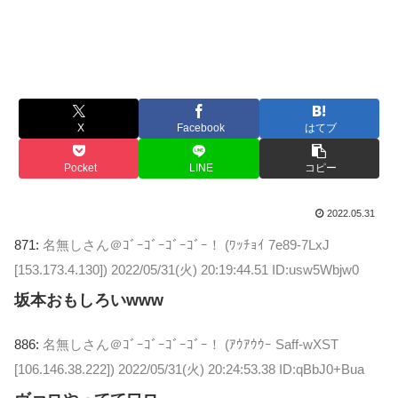
X
Facebook
はてブ
Pocket
LINE
コピー
2022.05.31
871:
名無しさん＠ｺﾞｰｺﾞｰｺﾞｰｺﾞｰ！ (ﾜｯﾁｮｲ 7e89-7LxJ
[153.173.4.130])
2022/05/31(火) 20:19:44.51 ID:usw5Wbjw0
坂本おもしろいwww
886:
名無しさん＠ｺﾞｰｺﾞｰｺﾞｰｺﾞｰ！ (ｱｳｱｳｳｰ Saff-wXST
[106.146.38.222])
2022/05/31(火) 20:24:53.38 ID:qBbJ0+Bua