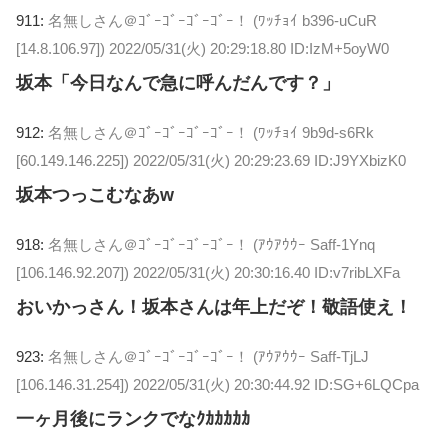
911:
名無しさん＠ｺﾞｰｺﾞｰｺﾞｰｺﾞｰ！ (ﾜｯﾁｮｲ b396-uCuR
[14.8.106.97])
2022/05/31(火) 20:29:18.80 ID:IzM+5oyW0
坂本「今日なんで急に呼んだんです？」
912:
名無しさん＠ｺﾞｰｺﾞｰｺﾞｰｺﾞｰ！ (ﾜｯﾁｮｲ 9b9d-s6Rk
[60.149.146.225])
2022/05/31(火) 20:29:23.69 ID:J9YXbizK0
坂本つっこむなあw
918:
名無しさん＠ｺﾞｰｺﾞｰｺﾞｰｺﾞｰ！ (ｱｳｱｳｳｰ Saff-1Ynq
[106.146.92.207])
2022/05/31(火) 20:30:16.40 ID:v7ribLXFa
おいかっさん！坂本さんは年上だぞ！敬語使え！
923:
名無しさん＠ｺﾞｰｺﾞｰｺﾞｰｺﾞｰ！ (ｱｳｱｳｳｰ Saff-TjLJ
[106.146.31.254])
2022/05/31(火) 20:30:44.92 ID:SG+6LQCpa
一ヶ月後にランクでなｸｶｶｶｶｶ