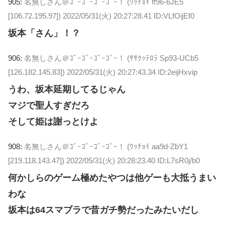
905:
名無しさん＠ｺﾞｰｺﾞｰｺﾞｰｺﾞｰ！ (ﾜｯﾁｮｲ ff96-6JE5
[106.72.195.97])
2022/05/31(火) 20:27:28.41 ID:VLfOijEf0
坂本「さん」！？
906:
名無しさん＠ｺﾞｰｺﾞｰｺﾞｰｺﾞｰ！ (ｻｻｸｯﾃﾛﾗ Sp93-UCb5
[126.182.145.83])
2022/05/31(火) 20:27:43.34 ID:2eijHxvip
うわ、坂本延期してるじゃん
マジで聖人すぎだろ
そして姫は謝っとけよ
908:
名無しさん＠ｺﾞｰｺﾞｰｺﾞｰｺﾞｰ！ (ﾜｯﾁｮｲ aa9d-ZbY1
[219.118.143.47])
2022/05/31(火) 20:28:23.40 ID:L7sR0j/b0
何かしらのゲーム極めたやつは他ゲーも大抵うまい
わな
坂本は64スマブラで昔ガチ勢だったみたいだし