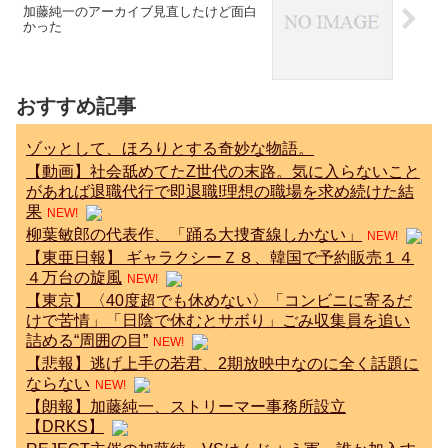
加藤純一のアーカイブ見直したけど面白
かった
おすすめ記事
ゾッとして、ほろりとする奇妙な物語。
【動画】社会舐めてたZ世代の末路。気に入らないこと
があれば退職代行で即退職!理想の職場を求め続けた結
果
NEW!
柳葉敏郎の代表作、「踊る大捜査線しかない」
NEW!
【東亜日報】 ギャラクシーＺ８、韓国で予約販売１４
４万台の旋風
NEW!
【東京】〈40度超でも休めない〉「コンビニに寄るだ
けで苦情」「日陰で休むとサボり」ごみ収集員を追い
詰める“周囲の目”
NEW!
【悲報】逃げ上手の若君、2期放映中なのに全く話題に
ならない
NEW!
【朗報】加藤純一、ストリーマー事務所設立
【DRKS】