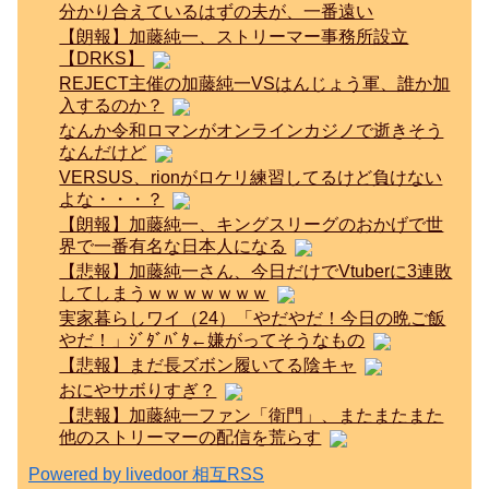
分かり合えているはずの夫が、一番遠い
【朗報】加藤純一、ストリーマー事務所設立
【DRKS】
REJECT主催の加藤純一VSはんじょう軍、誰か加
入するのか？
なんか令和ロマンがオンラインカジノで逝きそう
なんだけど
VERSUS、rionがロケリ練習してるけど負けない
よな・・・？
【朗報】加藤純一、キングスリーグのおかげで世
界で一番有名な日本人になる
【悲報】加藤純一さん、今日だけでVtuberに3連敗
してしまうｗｗｗｗｗｗｗ
実家暮らしワイ（24）「やだやだ！今日の晩ご飯
やだ！」ｼﾞﾀﾞﾊﾞﾀ←嫌がってそうなもの
【悲報】まだ長ズボン履いてる陰キャ
おにやサボりすぎ？
【悲報】加藤純一ファン「衛門」、またまたまた
他のストリーマーの配信を荒らす
Powered by livedoor 相互RSS