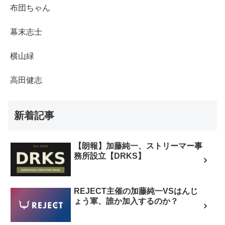
布団ちゃん
幕末志士
横山緑
高田健志
新着記事
【朗報】加藤純一、ストリーマー事
務所設立【DRKS】
REJECT主催の加藤純一VSはんじ
ょう軍、誰か加入するのか？