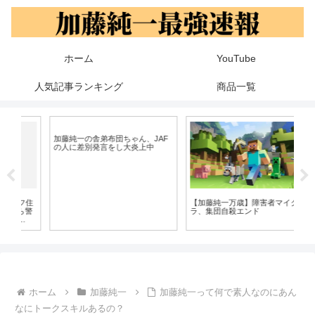
ホーム
YouTube
人気記事ランキング
商品一覧
加
あ
住
加藤純一の舎弟布団ちゃん、JAF
【加藤純一万歳】障害者マイク
ら警
の人に差別発言をし大炎上中
ラ、集団自殺エンド
ホーム
加藤純一
加藤純一って何で素人なのにあん
なにトークスキルあるの？