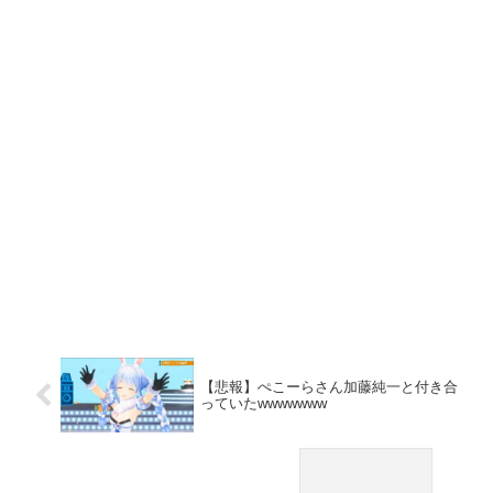
【悲報】ぺこーらさん加藤純一と付き合
っていたwwwwwww