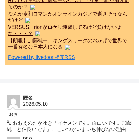
REJECT主催の加藤純一VSはんじょう軍、誰か加入す
るのか？
なんか令和ロマンがオンラインカジノで逝きそうなん
だけど
VERSUS、rionがロケリ練習してるけど負けないよ
な・・・？
【朗報】加藤純一、キングスリーグのおかげで世界で
一番有名な日本人になる
Powered by livedoor 相互RSS
匿名
2026.05.10
おお
おおえのたかゆき「イケメンです。面白いです。加藤
純一と仲良いです」←こいつがいまいち伸びない理由