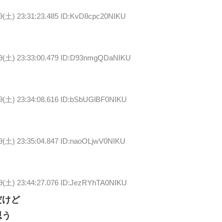
29(土) 23:31:23.485 ID:KvD8cpc20NIKU
29(土) 23:33:00.479 ID:D93nmgQDaNIKU
29(土) 23:34:08.616 ID:bSbUGlBF0NIKU
9(土) 23:35:04.847 ID:naoOLjwV0NIKU
29(土) 23:44:27.076 ID:JezRYhTA0NIKU
だけど
思う