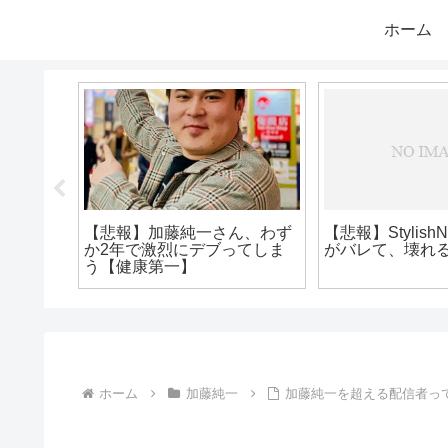
ホーム
ンソーマンの作
【速報】加藤純一さんの住所
【悲報】
信者だったこと
を晒した衛門or梨民さん、加
加藤純一と
藤純一さんにリツイートされ
ぺこらに
て無事処される
ホーム
加藤純一
加藤純一を超える配信者っ