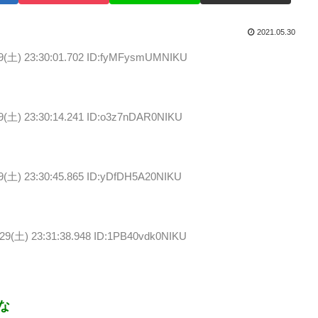
2021.05.30
29(土) 23:30:01.702 ID:fyMFysmUMNIKU
29(土) 23:30:14.241 ID:o3z7nDAR0NIKU
29(土) 23:30:45.865 ID:yDfDH5A20NIKU
/29(土) 23:31:38.948 ID:1PB40vdk0NIKU
な