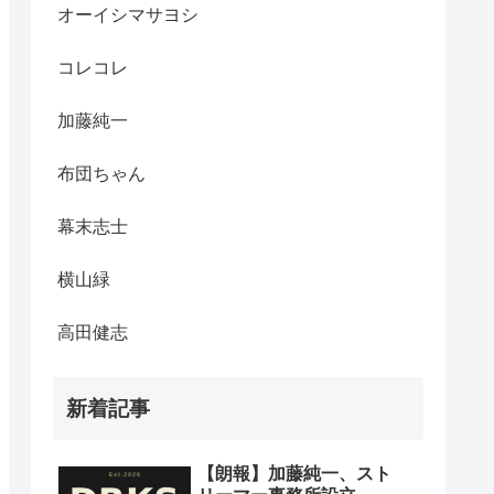
オーイシマサヨシ
コレコレ
加藤純一
布団ちゃん
幕末志士
横山緑
高田健志
新着記事
【朗報】加藤純一、スト