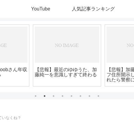
YouTube
人気記事ランキング
加藤純一「宮本武蔵なんか俺
高田
のビヨンドでおもいっきりぶ
こう
ん殴ったら余裕、絶対負けな
い」
超人気ゲーム配信者
超人気VTuber兎田
熱愛疑惑
ていなくね？