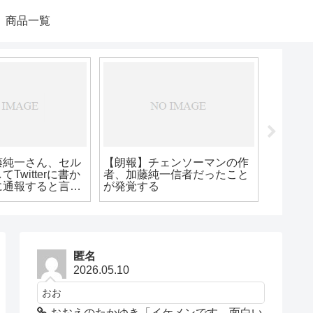
商品一覧
健志「うんこちゃん、も
【速報】加藤純一、カトマス
は楽しそうでええなぁ」
で同接21万越え！！！！【マ
スター頑張れ】
匿名
2026.05.10
おお
おおえのたかゆき「イケメンです。面白い