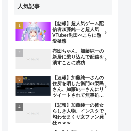
人気記事
【悲報】超人気ゲーム配
信者加藤純一と超人気
VTuber兎田ぺこらに熱
愛疑惑
布団ちゃん、加藤純一の
新居に乗り込んで配信を
潰すことに成功
【速報】加藤純一さんの
住所を晒した衛門or梨民
さん、加藤純一さんにリ
ツイートされて無事処さ
れる
【悲報】加藤純一の彼女
らしき人物、インスタで
匂わせまくり女ファン発
狂ｗｗｗ