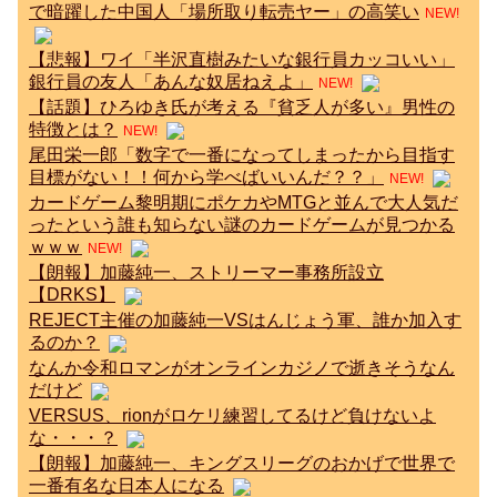
で暗躍した中国人「場所取り転売ヤー」の高笑い
NEW!
【悲報】ワイ「半沢直樹みたいな銀行員カッコいい」
銀行員の友人「あんな奴居ねえよ」
NEW!
【話題】ひろゆき氏が考える『貧乏人が多い』男性の
特徴とは？
NEW!
尾田栄一郎「数字で一番になってしまったから目指す
目標がない！！何から学べばいいんだ？？」
NEW!
カードゲーム黎明期にポケカやMTGと並んで大人気だ
ったという誰も知らない謎のカードゲームが見つかる
ｗｗｗ
NEW!
【朗報】加藤純一、ストリーマー事務所設立
【DRKS】
REJECT主催の加藤純一VSはんじょう軍、誰か加入す
るのか？
なんか令和ロマンがオンラインカジノで逝きそうなん
だけど
VERSUS、rionがロケリ練習してるけど負けないよ
な・・・？
【朗報】加藤純一、キングスリーグのおかげで世界で
一番有名な日本人になる