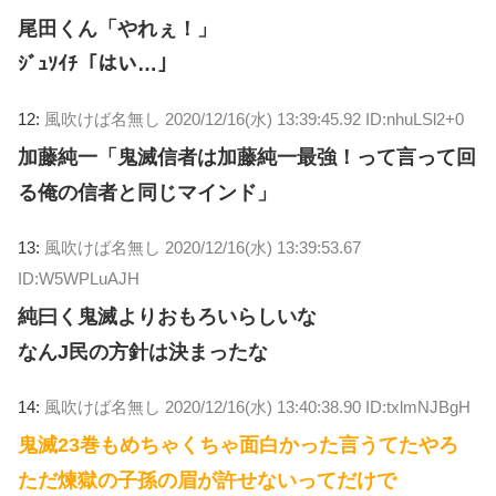
尾田くん「やれぇ！」
ｼﾞｭｿｲﾁ「はい…」
12:
風吹けば名無し
2020/12/16(水) 13:39:45.92 ID:nhuLSl2+0
加藤純一「鬼滅信者は加藤純一最強！って言って回
る俺の信者と同じマインド」
13:
風吹けば名無し
2020/12/16(水) 13:39:53.67
ID:W5WPLuAJH
純曰く鬼滅よりおもろいらしいな
なんJ民の方針は決まったな
14:
風吹けば名無し
2020/12/16(水) 13:40:38.90 ID:txlmNJBgH
鬼滅23巻もめちゃくちゃ面白かった言うてたやろ
ただ煉獄の子孫の眉が許せないってだけで