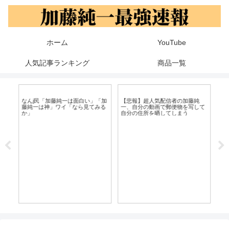
ホーム
YouTube
人気記事ランキング
商品一覧
波
なんj民「加藤純一は面白い」「加
【悲報】超人気配信者の加藤純
【
藤純一は神」ワイ「なら見てみる
一、自分の動画で郵便物を写して
ら
か」
自分の住所を晒してしまう
い