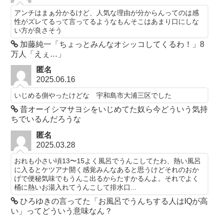
アンチはまぁ分かるけど、人気な理由が分からんってのは感
性がズレてるって言ってるようなもんそこはあまり口にしな
い方が良さそう
加藤純一「ちょっとみんなオシッコしてくるわ！」8
万人「えぇ…」
匿名
2025.06.16
いじめる側やったけどな 宇和島市大浦三区でした
昔オーイシマサヨシをいじめてた奴ら今どういう気持
ちでいるんだろうな
匿名
2025.03.28
おれも小さい頃13〜15よく風呂でうんこしてたわ、熱い風呂
に入るとケツアナ開く感覚みんなあると思うけどそれのおか
げで便秘気味でもうんこ出るからたすかるんよ。それでよく
桶に熱いお湯入れてうんこして排水口...
ひろゆきの言ってた「お風呂でうんちする人はIQが高
い」ってどういう意味なん？