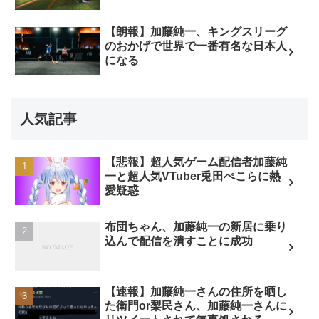
【朗報】加藤純一、キングスリーグ
のおかげで世界で一番有名な日本人
になる
人気記事
【悲報】超人気ゲーム配信者加藤純
一と超人気VTuber兎田ぺこらに熱
愛疑惑
布団ちゃん、加藤純一の新居に乗り
込んで配信を潰すことに成功
【速報】加藤純一さんの住所を晒し
た衛門or梨民さん、加藤純一さんに