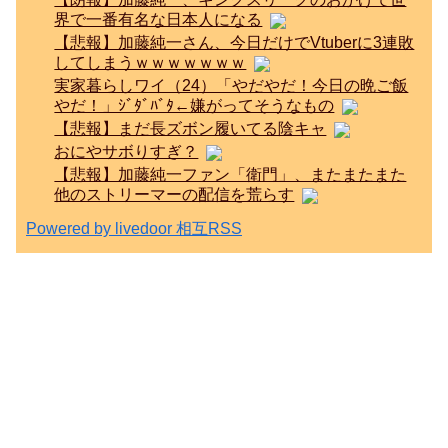
界で一番有名な日本人になる
【悲報】加藤純一さん、今日だけでVtuberに3連敗
してしまうｗｗｗｗｗｗｗ
実家暮らしワイ（24）「やだやだ！今日の晩ご飯
やだ！」ｼﾞﾀﾞﾊﾞﾀ←嫌がってそうなもの
【悲報】まだ長ズボン履いてる陰キャ
おにやサボりすぎ？
【悲報】加藤純一ファン「衛門」、またまたまた
他のストリーマーの配信を荒らす
Powered by livedoor 相互RSS