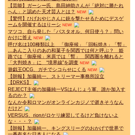
【芸能】ガーシー氏、島田紳助さんが「絶対に勝たれ
へん」と認めた天才芸人とは？
NEW!
【驚愕】ひげおやじさんに銃を撃たせるためにデスゲ
ームを開催するはりーシ
NEW!
マツコ、自ら発した「バスタオル、何日使う？」問い
かけに答え
NEW!
呼び名は100種類以上 「御座候」「回転焼き」「暫」
…あんこ入りのあの和菓子を関西では何と呼ぶ？ 姫
路では「御座候」米原では「暫」 関西圏を離れると
「大判焼き」に “境界線”を調査
NEW!
遊戯王OCG、ガチでシコらせにくる
NEW!
【朗報】加藤純一、ストリーマー事務所設立
【DRKS】
REJECT主催の加藤純一VSはんじょう軍、誰か加入す
るのか？
なんか令和ロマンがオンラインカジノで逝きそうなん
だけど
VERSUS、rionがロケリ練習してるけど負けないよ
な・・・？
【朗報】加藤純一、キングスリーグのおかげで世界で
一番有名な日本人になる