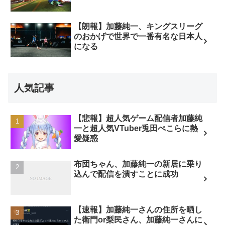
【朗報】加藤純一、キングスリーグ
のおかげで世界で一番有名な日本人
になる
人気記事
【悲報】超人気ゲーム配信者加藤純
一と超人気VTuber兎田ぺこらに熱
愛疑惑
布団ちゃん、加藤純一の新居に乗り
込んで配信を潰すことに成功
【速報】加藤純一さんの住所を晒し
た衛門or梨民さん、加藤純一さんに