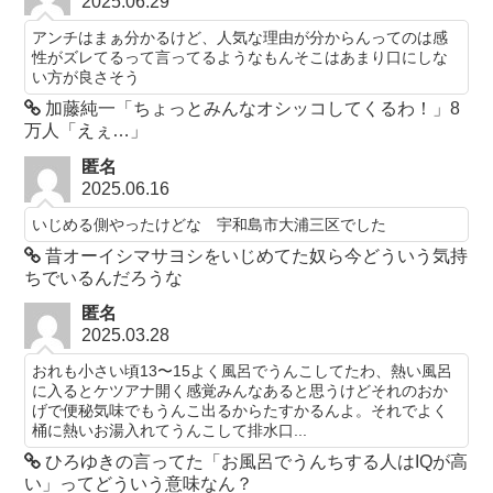
2025.06.29
アンチはまぁ分かるけど、人気な理由が分からんってのは感
性がズレてるって言ってるようなもんそこはあまり口にしな
い方が良さそう
加藤純一「ちょっとみんなオシッコしてくるわ！」8
万人「えぇ…」
匿名
2025.06.16
いじめる側やったけどな 宇和島市大浦三区でした
昔オーイシマサヨシをいじめてた奴ら今どういう気持
ちでいるんだろうな
匿名
2025.03.28
おれも小さい頃13〜15よく風呂でうんこしてたわ、熱い風呂
に入るとケツアナ開く感覚みんなあると思うけどそれのおか
げで便秘気味でもうんこ出るからたすかるんよ。それでよく
桶に熱いお湯入れてうんこして排水口...
ひろゆきの言ってた「お風呂でうんちする人はIQが高
い」ってどういう意味なん？