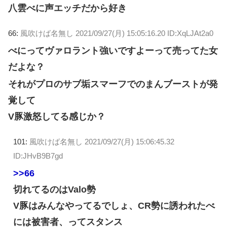
八雲べに声エッチだから好き
66:
風吹けば名無し
2021/09/27(月) 15:05:16.20 ID:XqLJAt2a0
べにってヴァロラント強いですよーって売ってた女
だよな？
それがプロのサブ垢スマーフでのまんブーストが発
覚して
V豚激怒してる感じか？
101:
風吹けば名無し
2021/09/27(月) 15:06:45.32
ID:JHvB9B7gd
>>66
切れてるのはValo勢
V豚はみんなやってるでしょ、CR勢に誘われたべ
には被害者、ってスタンス