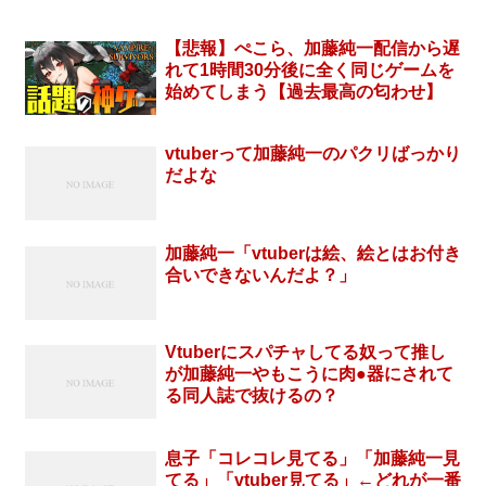
【悲報】ぺこら、加藤純一配信から遅
れて1時間30分後に全く同じゲームを
始めてしまう【過去最高の匂わせ】
vtuberって加藤純一のパクリばっかり
だよな
加藤純一「vtuberは絵、絵とはお付き
合いできないんだよ？」
Vtuberにスパチャしてる奴って推し
が加藤純一やもこうに肉●器にされて
る同人誌で抜けるの？
息子「コレコレ見てる」「加藤純一見
てる」「vtuber見てる」←どれが一番