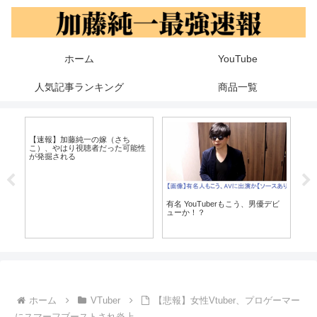
ホーム
YouTube
人気記事ランキング
商品一覧
【
ww
【速報】加藤純一の嫁（さち
有名 YouTuberもこう、男優デビ
こ）、やはり視聴者だった可能性
ューか！？
が発掘される
ホーム
VTuber
【悲報】女性Vtuber、プロゲーマー
にスマーフブーストされ炎上