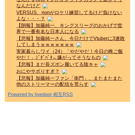
なんだけど
VERSUS、rionがロケリ練習してるけど負けない
よな・・・？
【朗報】加藤純一、キングスリーグのおかげで世
界で一番有名な日本人になる
【悲報】加藤純一さん、今日だけでVtuberに3連敗
してしまうｗｗｗｗｗｗｗ
実家暮らしワイ（24）「やだやだ！今日の晩ご飯
やだ！」ｼﾞﾀﾞﾊﾞﾀ←嫌がってそうなもの
【悲報】まだ長ズボン履いてる陰キャ
おにやサボりすぎ？
【悲報】加藤純一ファン「衛門」、またまたまた
他のストリーマーの配信を荒らす
Powered by livedoor 相互RSS